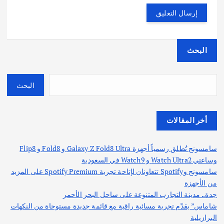
البحث
البحث
أخر المقالات
سامسونج تُطلق رسمياً أجهزة Galaxy Z Fold8 Ultra و Fold8 و Flip8
وساعتي Watch Ultra2 و Watch9 في السعودية
سامسونج وSpotify تتعاونان لإتاحة تجربة Spotify Premium على المزيد
من الأجهزة
جدة.. مدينة التجارب المتنوعة على ساحل البحر الأحمر
شاماس” يقدّم تجربة مسائية راقية مع قائمة جديدة مستوحاة من النكهات
البرازيلية