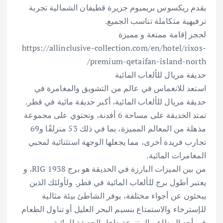
يقدم ريكسوس بريميوم جزيرة قطيفان الشمالية تجربة
ترفيهية متكاملة تناسب الجميع.
لحجز إقامة ممتعة و مميزة
‏https://allinclusive-collection.com/en/hotel/rixos-
premium-qetaifan-island-north/
حديقة مريال للألعاب المائية
استعد للانغماس في عالم من التشويق والمغامرة في
حديقة مريال للألعاب المائية، أكبر حديقة مائية في قطر.
تمتد الحديقة على مساحة 6 أفدنة، وتحتوي على مجموعة
مذهلة من المعالم المميزة، بما في ذلك 53 منزلقًا و69
تجارب فريدة أخرى، مما يجعلها الوجهة استثنائية لمحبي
المغامرات المائية.
من بين الميزات البارزة في الحديقة هو برج RIG 1938، و
يعتبر أطول برج للألعاب المائية في قطر. ولأولئك الذين
يبحثون عن أجواء مختلفة، يوفر الشاطئ بيئة مثالية
للإسترخاء والاستمتاع بنسيم البحر العليل أو تناول الطعام
في أحد المطاعم المتنوعة داخل الحديقة المائية.