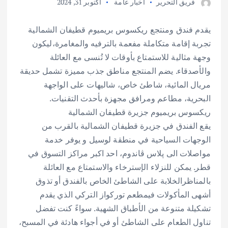
فريق التحرير
أخبار عامة
أكتوبر 31, 2024
يقدم فندق ومنتجع ريكسوس بريميوم قطيفان الشمالية
تجربة إقامة متكاملة مفعمة بالترفيه والمغامرة،ليكون
وجهة مثالية للاستمتاع بأوقات لا تُنسى مع العائلة
والأصدقاء. يضم المنتجع مناطق جذب مميزة تشمل حديقة
مريال المائية، شاطئ خاص، شاليهات على الواجهة
البحرية، مطاعم ومرافق مجهزة بأحدث التقنيات.
ريكسوس بريميوم جزيرة قطيفان الشمالية
يقع الفندق في جزيرة قطيفان الشمالية بالقرب من
الوجهات السياحية في منطقة لوسيل و يوفر خدمة
مواصلات الى پلاس ڤاندوم، احد اكبر مراكز التسوق في
قطر. يمكن للنزلاء الإسترخاء والاستمتاع مع العائلة
بالمناظرالخلابة على الشاطئ الخاص بالفندق أو تذوق
أشهى المأكولات فيمطعم توركواز التركي الذي يقدم
تشكيلة متنوعة من الأطباق الشهية. سواءً كنت تفضل
تناول الطعام على الشاطئ أو في أجواء هادئة في المسبح،