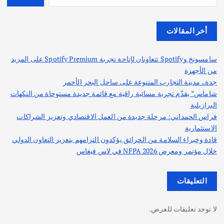
أخر المقالات
سامسونج وSpotify تتعاونان لإتاحة تجربة Spotify Premium على المزيد
من الأجهزة
جدة.. مدينة التجارب المتنوعة على ساحل البحر الأحمر
شاماس” يقدّم تجربة مسائية راقية مع قائمة جديدة مستوحاة من النكهات
البرازيلية
فراس الحمداني: مرحلة جديدة من العمل الاقتصادي وتعزيز الشراكات
الاستثمارية
قادة وخبراء السلامة من الحرائق يؤكدون التزامهم بتعزيز التعاون الدولي
خلال مؤتمر ومعرض NFPA 2026 في لاس فيغاس
التعليقات
لا توجد تعليقات للعرض.