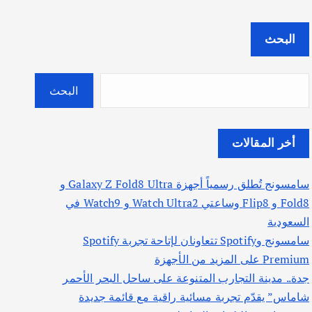
البحث
البحث
أخر المقالات
سامسونج تُطلق رسمياً أجهزة Galaxy Z Fold8 Ultra و
Fold8 و Flip8 وساعتي Watch Ultra2 و Watch9 في
السعودية
سامسونج وSpotify تتعاونان لإتاحة تجربة Spotify
Premium على المزيد من الأجهزة
جدة.. مدينة التجارب المتنوعة على ساحل البحر الأحمر
شاماس” يقدّم تجربة مسائية راقية مع قائمة جديدة