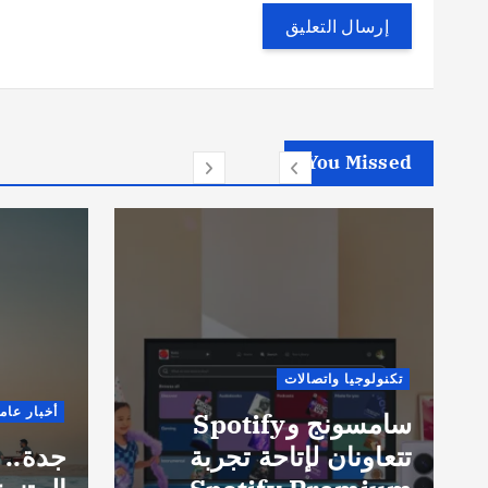
You Missed
تكنولوجيا واتصالات
أخبار عام
سامسونج وSpotify
تتعاونان لإتاحة تجربة
جدة.. 