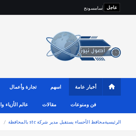
عاجل
س
ا
م
س
و
ن
ج
و
f
i
t
o
p
S
أخبار عامة
اسهم
تجارة وأعمال
فن ومنوعات
مقالات
عالم الأزياء و
الرئيسية
محافظ الأحساء يستقبل مدير شركة stc بالمحافظة