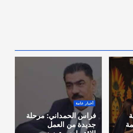
ق
أخبار عامة
ا
ة
فراس الحمداني: مرحلة
ب
مة
جديدة من العمل
خ