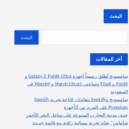
البحث
البحث
أخر المقالات
سامسونج تُطلق رسمياً أجهزة Galaxy Z Fold8 Ultra و
Fold8 و Flip8 وساعتي Watch Ultra2 و Watch9 في
السعودية
سامسونج وSpotify تتعاونان لإتاحة تجربة Spotify
Premium على المزيد من الأجهزة
جدة.. مدينة التجارب المتنوعة على ساحل البحر الأحمر
شاماس” يقدّم تجربة مسائية راقية مع قائمة جديدة