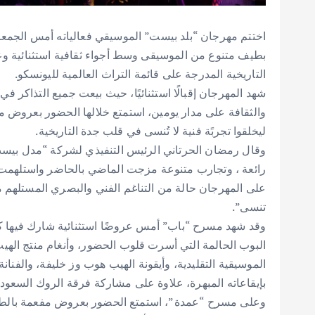
بطيف متنوع من الموسيقى وسط أجواء ثقافية استثنائية و
التاريخية المدرجة على قائمة التراث العالمية لليونسكو.
ليخلقوا تجربًة فنية لا تُنسى في قلب جدة التاريخية.
وقال رمضان الحرتاني الرئيس التنفيذي لشركة “مدل بيس
رائعة ، وتجارب متنوعة مزجت الماضي بالحاضر واستلهمت ا
على المهرجان حالة من التناغم الفني والبصري المستلهم من ت
تنسى”.
وقد شهد مسرح “باب” أمس عروضًا استثنائية شارك فيها كل
البوب الحالمة التي أسرت قلوب الحضور، وأنغام منتج الهي
الموسيقية التقليدية، وأيقونة الهيب هوب وز خليفة، والفنا
بإيقاعاته المبهرة، علاوة على مشاركة فرقة الروك السعودي
وعلى مسرح “عمدة”، استمتع الحضور بعروض مفعمة بالطاق