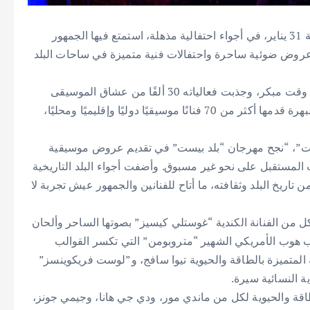
اختتم مهرجان “بلد بيست” الموسيقي فعالياته أمس الجمعة 31 يناير، في أجواء احتفالية مذهلة، استمتع فيها الجمهور
عروض ضوئية ساحرة واحتفالات فنية متميزة في ساحات البلد
شهد المهرجان إقبالًا استثنائيًا، حيث بيعت جميع التذاكر في وقت مبكر، وجذبت فعالياته 30 ألفًا من عشاق الموسيقى
والثقافة على مدار يومين، استمتع خلالها الحضور بعروض مبهرة قدمها أكثر من 70 فنانًا موسيقيًا دوليًا وإقليميًا ومحليًا،
ت”، “نجح مهرجان “بلد بيست” في تقديم عروض موسيقية
لمستقبل على نحو غير مسبوق. وأضفت أجواء البلد التاريخية
اريخ البلد وثقافته، ما أتاح للفنانين والجمهور عيش تجربة لا
 من الفنانة الكندية “غوستلي كيسيز” بصوتها الساحر وألحان
ب هوب الأمريكي الشهير “متروبومن” التي تكسر القوالب
نة المتميزة بالطاقة والحيوية تيوا سافج، و”لوست فريكوينسز”
ة النسائية سيرة.
ة والحيوية لكل من ماندي مور، ودي جي هانا، وجيمي جونز،