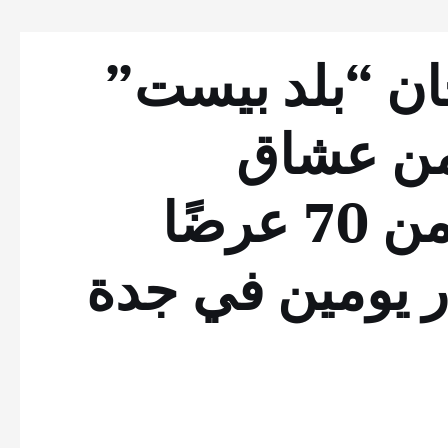
ان “بلد بيست”
 ألف من عشاق
الموسيقى وأكثر من 70 عرضًا
ار يومين في جدة