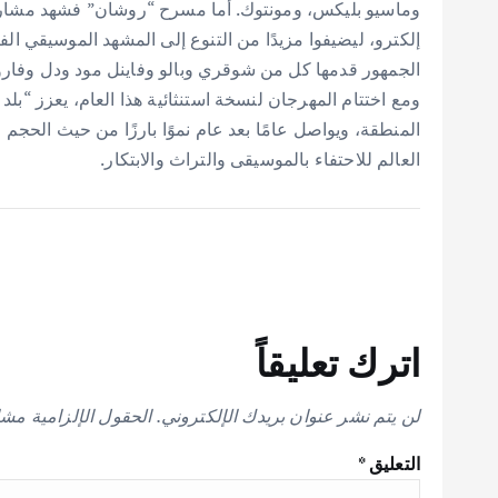
وماسيو بليكس، ومونتوك. أما مسرح “روشان” فشهد مشارك
إلكترو، ليضيفوا مزيدًا من التنوع إلى المشهد الموسيقي
الجمهور قدمها كل من شوقري وبالو وفاينل مود ودل وفار
ومع اختتام المهرجان لنسخة استنثائية هذا العام، يعزز “بل
المنطقة، ويواصل عامًا بعد عام نموًا بارزًا من حيث الحجم و
العالم للاحتفاء بالموسيقى والتراث والابتكار.
اترك تعليقاً
لن يتم نشر عنوان بريدك الإلكتروني.
الحقول الإلزامية مشار
التعليق
*