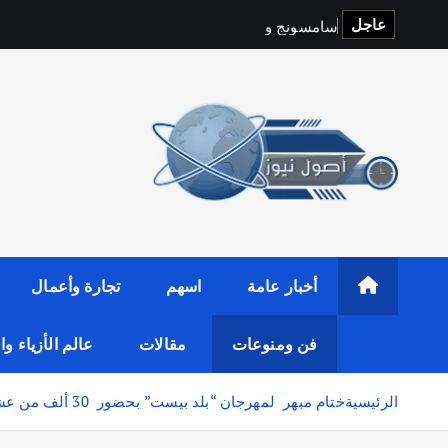
عاجل
س
ا
م
س
و
ن
ج
و
y
f
i
t
o
p
S
أخبار عامة
اسهم
تجارة وأعمال
فن ومنوعات
مقالات
عالم الأزياء و
الرئيسية
ختام مبهر لمهرجان “بلد بيست” بحضور 30 ألف من عشاق الموسيقى وأكثر من 70 عرضًا استثنائيًا على مدار يومين في جدة التاريخية