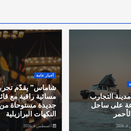
أخبار عامة
ة
شاماس” يقدّم تجرب
مدينة التجارب
مسائية راقية مع قائ
عة على ساحل
جديدة مستوحاة من
لأحمر
النكهات البرازيلية
20
أغسطس 6, 2026