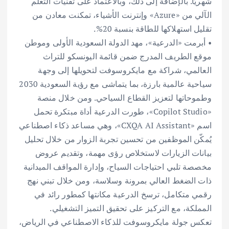
شهريًا. بالإضافة إلى ذلك، وبالاعتماد على تقنيات التعلم
الآلي من «Azure» وإنترنت الأشياء، تمكنت معادن من
تقليل استهلاكها للطاقة بنسبة 20%.
• أبرمت «الدرعية»، مهد الدولة السعودية الأولى وموطن
موقع الطريف المدرج ضمن قائمة اليونسكو للتراث
العالمي، شراكة مع مايكروسوفت لتحويلها إلى وجهة
سياحية عالمية بارزة، بما يتماشى مع رؤية السعودية 2030
وطموحاتها لتعزيز القطاع السياحي. ومن خلال منصة
«Copilot Studio»، طورت الدرعية أداة مبتكرة تحمل
اسم «CXQA AI Assistant»، وهي مساعد ذكاء اصطناعي
يُمكّن الموظفين من تحسين تجربة الزوار من خلال تحليل
بيانات الزيارات لاستخلاص رؤى مهمة، وتقديم عروض
مخصصة تلبي احتياجات السياح، وإدارة المواقف الميدانية
ذات الضغط العالي بمرونة وسلاسة، ومن خلال تبني نهج
رقمي متكامل، ترسخ الدرعية مكانتها كمطور رائد في
المملكة، مع التركيز على تحقيق التميز التشغيلي.
تعكس جولة مايكروسوفت للذكاء الاصطناعي في الرياض،