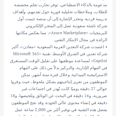
مدعومة بالذكاء الاصطناعي، توفر تجارب تعلم مخصصة
للطلاب، وملاحظات تحليلية فورية حول تقدمهم، وأهداف
تدريبية فردية. وتجدر الإشارة إلى أن منصة جيمت أول
شركة ناشئة سعودية تصل إلى المتجر الإلكتروني
للبرمجيات «Azure Marketplace»، مما يعكس مكانتها
الرائدة في مجال الابتكار التقني.
• اعتمدت شركة التعدين العربية السعودية «معادن»، أكبر
شركة تعدين في الشرق الأوسط، تقنية «Microsoft 365
Copilot» لمساعدة موظفيها على تقليل الوقت المستغرق
في المهام الإدارية، والتركيز بدلاً من ذلك على المهام
الاستراتيجية الميدانية. وخلال فترة ستة أشهر، تمكن
الموظفون من تعزيز إنتاجيتهم بشكل ملحوظ، حيث وفروا
حوالي 27 دقيقة يوميًا كانت تُهدر في اجتماعات غير
ضرورية، و14 دقيقة في البحث عن الوثائق وتلخيصها، و18
دقيقة في إنشاء محتوى عالي الجودة. وقد نجح الموظفون
بفضل هذه التقنية في توفير أكثر من 2,000 ساعة عمل