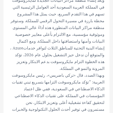
ويعد إنشاء منطقة مراكز البيانات الجديدة لمايكروسوفت
في المملكة العربية السعودية أحد العوامل الرئيسية التي
تسهم في هذا التقدم السريع، حيث يمثل هذا المشروع
محطة بارزة في مسيرة التحول الرقمي للمملكة. وستوفر
منطقة مراكز البيانات المتطورة هذه أداءً عالي المستوى
وموثوقية مؤسسية، مع الالتزام بأعلى معايير خصوصية
البيانات وأمنها واستضافتها داخل المملكة. ومع اكتمال
إنشاء البنية التحتية للمناطق الثلاث لتوافر خدماتAzure ،
والمتوقع أن تدخل حيز التشغيل بحلول عام 2026، تؤكد
هذه الخطوة التزام مايكروسوفت بدعم الابتكار وتعزيز
المرونة والنمو في المملكة.
وبهذا الصدد، قال «تركي باضريس»، رئيس مايكروسوفت
العربية: “تؤكد مايكروسوفت التزامها بتسريع تبني تقنيات
الذكاء الاصطناعي في السعودية، ففي ظل اعتماد
المؤسسات في المملكة على تقنيات الذكاء الاصطناعي
لتحقيق كفاءة تشغيلية أعلى وتعزيز الابتكار، نحن
مستمرون في توفير أحدث الحلول التكنولوجية والخبرات