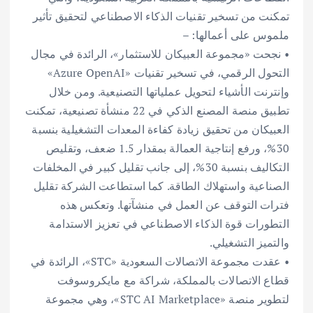
تمكنت من تسخير تقنيات الذكاء الاصطناعي لتحقيق تأثير
ملموس على أعمالها: –
• نجحت «مجموعة العبيكان للاستثمار»، الرائدة في مجال
التحول الرقمي، في تسخير تقنيات «Azure OpenAI»
وإنترنت الأشياء لتحويل عملياتها التصنيعية. ومن خلال
تطبيق منصة المصنع الذكي في 22 منشأة تصنيعية، تمكنت
العبيكان من تحقيق زيادة كفاءة المعدات التشغيلية بنسبة
30%، ورفع إنتاجية العمالة بمقدار 1.5 ضعف، وتقليص
التكاليف بنسبة 30%، إلى جانب تقليل كبير في المخلفات
الصناعية واستهلاك الطاقة. كما استطاعت الشركة تقليل
فترات التوقف عن العمل في منشآتها. وتعكس هذه
التطورات قوة الذكاء الاصطناعي في تعزيز الاستدامة
والتميز التشغيلي.
• عقدت مجموعة الاتصالات السعودية «STC»، الرائدة في
قطاع الاتصالات بالمملكة، شراكة مع مايكروسوفت
لتطوير منصة «STC AI Marketplace»، وهي مجموعة