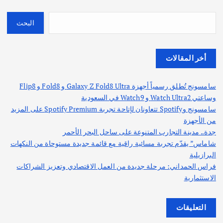
البحث
أخر المقالات
سامسونج تُطلق رسمياً أجهزة Galaxy Z Fold8 Ultra و Fold8 و Flip8
وساعتي Watch Ultra2 و Watch9 في السعودية
سامسونج وSpotify تتعاونان لإتاحة تجربة Spotify Premium على المزيد
من الأجهزة
جدة.. مدينة التجارب المتنوعة على ساحل البحر الأحمر
شاماس” يقدّم تجربة مسائية راقية مع قائمة جديدة مستوحاة من النكهات
البرازيلية
فراس الحمداني: مرحلة جديدة من العمل الاقتصادي وتعزيز الشراكات
الاستثمارية
التعليقات