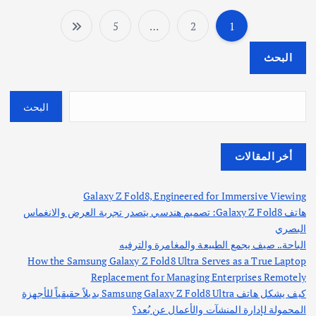
5
…
2
1
ت
البحث
ع
د
البحث
د
أخر المقالات
ص
Galaxy Z Fold8, Engineered for Immersive Viewing
ف
هاتف Galaxy Z Fold8: تصميم هندسي يتصدر تجربة العرض والانغماس
البصري
ح
الباحة.. صيف يجمع الطبيعة والمغامرة والترفيه
How the Samsung Galaxy Z Fold8 Ultra Serves as a True Laptop
ا
Replacement for Managing Enterprises Remotely
كيف يشكل هاتف Samsung Galaxy Z Fold8 Ultra بديلاً حقيقياً للأجهزة
المحمولة لإدارة المنشآت والأعمال عن بُعد؟