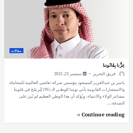
مقالات
عِزُّنا بِقَانُوننا
فريق التحرير
سبتمبر 23, 2025
ياسر بن عبدالعزيز المسعود مؤسس شركة تقاضي العالمية للمحاماة
والاستشارات القانونية يأتي يومنا الوطني الـ (95) ليُرسّخ في قلوبنا
مشاعر الولاء والانتماء، ويُؤكد أن هذا الوطن العظيم لم يُبنَ على
الصدفة،…
Continue reading