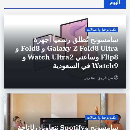
اليوم
تكنولوجيا واتصالات
سامسونج تُطلق رسمياً أجهزة
Galaxy Z Fold8 Ultra و Fold8 و
Flip8 وساعتي Watch Ultra2 و
Watch9 في السعودية
من
فريق التحرير
تكنولوجيا واتصالات
سامسونج وSpotify تتعاونان لإتاحة