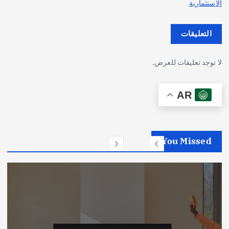
الاستثمارية
ا
التعليقات
ل
لا توجد تعليقات للعرض.
م
ق
AR
ا
ل
You Missed
ا
ت