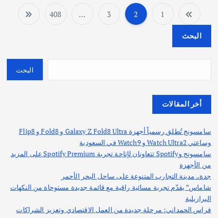
408
…
3
2
1
ت
البحث
ع
د
البحث
د
أخر المقالات
ص
سامسونج تُطلق رسمياً أجهزة Galaxy Z Fold8 Ultra و Fold8 و Flip8
ف
وساعتي Watch Ultra2 و Watch9 في السعودية
سامسونج وSpotify تتعاونان لإتاحة تجربة Spotify Premium على المزيد
ح
من الأجهزة
جدة.. مدينة التجارب المتنوعة على ساحل البحر الأحمر
ا
شاماس” يقدّم تجربة مسائية راقية مع قائمة جديدة مستوحاة من النكهات
البرازيلية
ت
فراس الحمداني: مرحلة جديدة من العمل الاقتصادي وتعزيز الشراكات