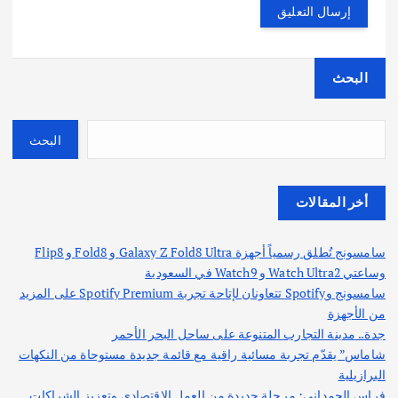
البحث
البحث
أخر المقالات
سامسونج تُطلق رسمياً أجهزة Galaxy Z Fold8 Ultra و Fold8 و Flip8
وساعتي Watch Ultra2 و Watch9 في السعودية
سامسونج وSpotify تتعاونان لإتاحة تجربة Spotify Premium على المزيد
من الأجهزة
جدة.. مدينة التجارب المتنوعة على ساحل البحر الأحمر
شاماس” يقدّم تجربة مسائية راقية مع قائمة جديدة مستوحاة من النكهات
البرازيلية
فراس الحمداني: مرحلة جديدة من العمل الاقتصادي وتعزيز الشراكات