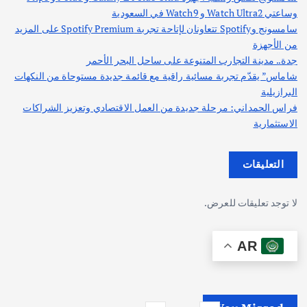
وساعتي Watch Ultra2 و Watch9 في السعودية
سامسونج وSpotify تتعاونان لإتاحة تجربة Spotify Premium على المزيد
من الأجهزة
جدة.. مدينة التجارب المتنوعة على ساحل البحر الأحمر
شاماس” يقدّم تجربة مسائية راقية مع قائمة جديدة مستوحاة من النكهات
البرازيلية
فراس الحمداني: مرحلة جديدة من العمل الاقتصادي وتعزيز الشراكات
الاستثمارية
التعليقات
لا توجد تعليقات للعرض.
AR