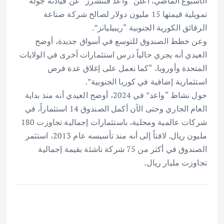
الأسبوع الماضي، أعلن “واعد فنتشرز” عن قيادته جولة
تمويلية قيمتها 15 مليون دولار لصالح شركة صناعة
الرقائق الكورية الجنوبية “ريبيليانز”.
وعن خطط الصندوق للتوسع في أسواق جديدة، أوضح
العيدي أنه يجري حالياً درس استثمارات أخرى في الولايات
المتحدة وأوروبا، “كما نعمل على إغلاق عدة فرص
استثمارية إضافية في كوريا الجنوبية”.
حول نشاط “واعد” في 2024، أوضح العيدي أنه منذ بداية
العام الجاري وحتى الآن أكمل الصندوق 14 استثماراً، في
شركات عالمية ومحلية، باستثمارات إجمالية تجاوزت 180
مليون ريال. لافتاً إلى أنه منذ تأسيسه عام 2013، استثمر
الصندوق في أكثر من 75 شركة ناشئة بقيمة إجمالية
تجاوزت مليار ريال.