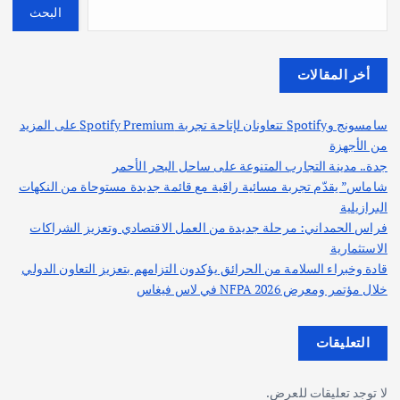
البحث
أخر المقالات
سامسونج وSpotify تتعاونان لإتاحة تجربة Spotify Premium على المزيد
من الأجهزة
جدة.. مدينة التجارب المتنوعة على ساحل البحر الأحمر
شاماس” يقدّم تجربة مسائية راقية مع قائمة جديدة مستوحاة من النكهات
البرازيلية
فراس الحمداني: مرحلة جديدة من العمل الاقتصادي وتعزيز الشراكات
الاستثمارية
قادة وخبراء السلامة من الحرائق يؤكدون التزامهم بتعزيز التعاون الدولي
خلال مؤتمر ومعرض NFPA 2026 في لاس فيغاس
التعليقات
لا توجد تعليقات للعرض.