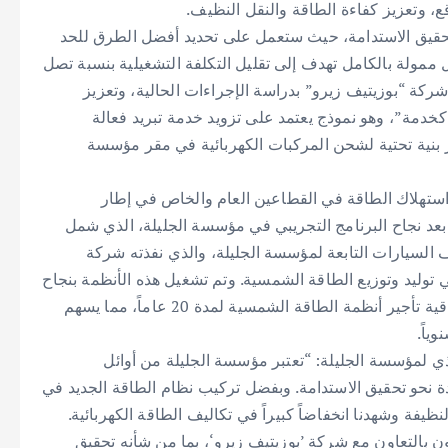
ع، وتعزيز كفاءة الطاقة والنقل النظيف.
قيق الاستدامة، حيث ستعمل على تحديد أفضل الطرق للحد
مولة بالكامل تهدف إلى تقليل التكلفة التشغيلية بنسبة تصل
نبعاثات الكربون بنسبة 70%. وستقوم شركة “بوزيتيف زيرو” بدراسة الإجراءات الحالية، وتعزيز
كخدمة”، وهو نموذج يعتمد على تزويد خدمة تبريد فعالة
ر بنية تحتية لشحن المركبات الكهربائية في مقر مؤسسة
ستهلاك الطاقة في القطاعين العام والخاص في إطار
 2050. و تأتي هذه الاتفاقية بعد نجاح البرنامج التجريبي في مؤسسة الجليلة، الذي شمل
السيارات التابعة لمؤسسة الجليلة، والذي نفذته شركة
توليد وتوزيع الطاقة الشمسية. وتم تشغيل هذه الأنظمة بنجاح
في ديسمبر 2023، وتتم إدارتها وصيانتها حالياً من خلال اتفاقية تأجير أنظمة الطاقة الشمسية لمدة 20 عاماً، مما يسهم
يذي لمؤسسة الجليلة: “تعتبر مؤسسة الجليلة من أوائل
 نحو تحقيق الاستدامة. وبفضل تركيب نظام الطاقة الجديد في
يفة وشهدنا انخفاضاً كبيراً في تكاليف الطاقة الكهربائية.
ون بالتعاون مع شركة ’بوزيتيف زيرو‘، بما من شأنه تحقيق