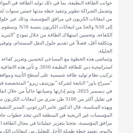
جوانب الطاقة النظيفة، بما في ذلك توليد الطاقة في المواق
وتشمل الشراكة تطوير وتنفيذ خطة مدتها خمس سنوات لتح
من انبعاثات الكربون في مرافق المؤسسة، وذلك عبر حلول م
إلى 50% والحدّ من ا
الكفاءة، وتحسين استهلاك الطاقة من خلال نموذج “التبريد 
وبتكلفة أقل، فضلاً عن تقديم حلول النقل المستدام، وتوفي
الجليلة.
وتتماشى هذه الخطوة مع المساعي لتحسين وتعزيز كفاءة ا
استراتيجية دبي للطاقة النظيفة
تركيب نظام توليد طاقة شمسية على أسطح الأبنية ومواقف 
“سيراج باور” التابعة لشركة “بوزيتيف زيرو” المتخصصة في 
في تقليل أكثر من 3100 طن متري من انبعاثات الكربون سنوياً.
وبهذه المناسبة، قال الدكتور عامر الزرعوني، المدير التنف
المؤسسات غير الربحية في المنطقة التي تتخذ خطوات جادة
مرافق المؤسسة، نجحنا بتعزيز عملياتنا في مجال الطاقة النظ
واليوم، نعتمد خطة طويلة الأجل للتقليل من انبعاثات الكرب