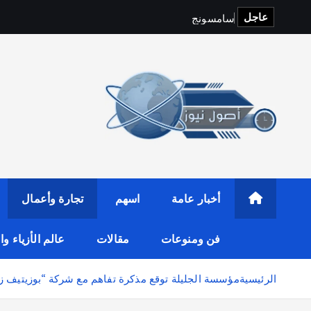
عاجل
س
ا
م
س
و
ن
ج
و
f
i
t
o
p
S
أخبار عامة
اسهم
تجارة وأعمال
فن ومنوعات
مقالات
عالم الأزياء و
الرئيسية
مؤسسة الجليلة توقع مذكرة تفاهم مع شركة “بوزيتيف ز