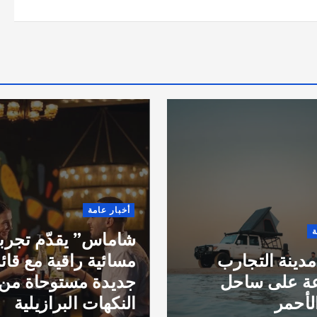
أخبار عامة
ة
شاماس” يقدّم تجرب
مدينة التجارب
مسائية راقية مع قائ
عة على ساحل
جديدة مستوحاة من
لأحمر
النكهات البرازيلية