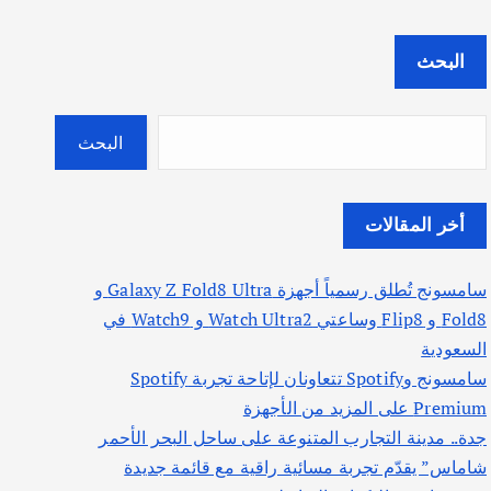
البحث
البحث
أخر المقالات
سامسونج تُطلق رسمياً أجهزة Galaxy Z Fold8 Ultra و
Fold8 و Flip8 وساعتي Watch Ultra2 و Watch9 في
السعودية
سامسونج وSpotify تتعاونان لإتاحة تجربة Spotify
Premium على المزيد من الأجهزة
جدة.. مدينة التجارب المتنوعة على ساحل البحر الأحمر
شاماس” يقدّم تجربة مسائية راقية مع قائمة جديدة