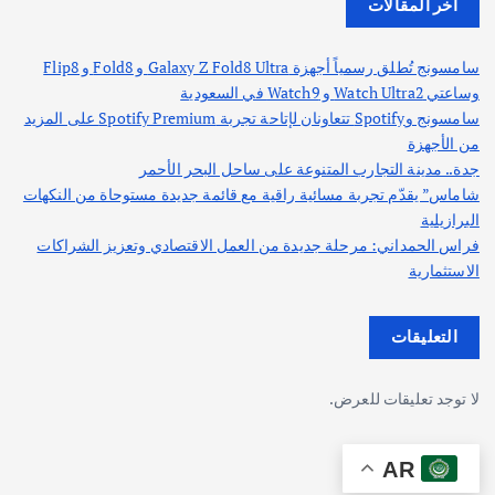
أخر المقالات
سامسونج تُطلق رسمياً أجهزة Galaxy Z Fold8 Ultra و Fold8 و Flip8
وساعتي Watch Ultra2 و Watch9 في السعودية
سامسونج وSpotify تتعاونان لإتاحة تجربة Spotify Premium على المزيد
من الأجهزة
جدة.. مدينة التجارب المتنوعة على ساحل البحر الأحمر
شاماس” يقدّم تجربة مسائية راقية مع قائمة جديدة مستوحاة من النكهات
البرازيلية
فراس الحمداني: مرحلة جديدة من العمل الاقتصادي وتعزيز الشراكات
الاستثمارية
التعليقات
لا توجد تعليقات للعرض.
AR