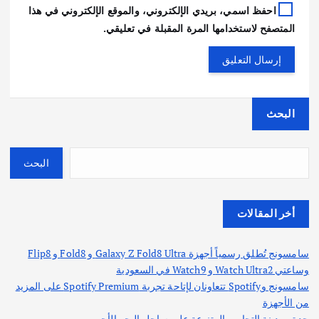
احفظ اسمي، بريدي الإلكتروني، والموقع الإلكتروني في هذا
المتصفح لاستخدامها المرة المقبلة في تعليقي.
البحث
البحث
أخر المقالات
سامسونج تُطلق رسمياً أجهزة Galaxy Z Fold8 Ultra و Fold8 و Flip8
وساعتي Watch Ultra2 و Watch9 في السعودية
سامسونج وSpotify تتعاونان لإتاحة تجربة Spotify Premium على المزيد
من الأجهزة
جدة.. مدينة التجارب المتنوعة على ساحل البحر الأحمر