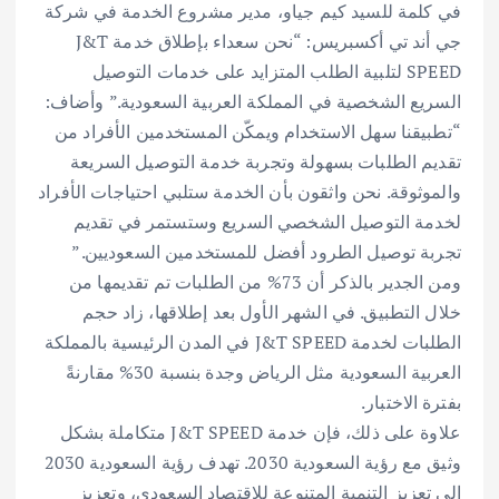
في كلمة للسيد كيم جياو، مدير مشروع الخدمة في شركة
جي أند تي أكسبريس: “نحن سعداء بإطلاق خدمة J&T
SPEED لتلبية الطلب المتزايد على خدمات التوصيل
السريع الشخصية في المملكة العربية السعودية.” وأضاف:
“تطبيقنا سهل الاستخدام ويمكّن المستخدمين الأفراد من
تقديم الطلبات بسهولة وتجربة خدمة التوصيل السريعة
والموثوقة. نحن واثقون بأن الخدمة ستلبي احتياجات الأفراد
لخدمة التوصيل الشخصي السريع وستستمر في تقديم
تجربة توصيل الطرود أفضل للمستخدمين السعوديين.”
ومن الجدير بالذكر أن 73% من الطلبات تم تقديمها من
خلال التطبيق. في الشهر الأول بعد إطلاقها، زاد حجم
الطلبات لخدمة J&T SPEED في المدن الرئيسية بالمملكة
العربية السعودية مثل الرياض وجدة بنسبة 30% مقارنةً
بفترة الاختبار.
علاوة على ذلك، فإن خدمة J&T SPEED متكاملة بشكل
وثيق مع رؤية السعودية 2030. تهدف رؤية السعودية 2030
إلى تعزيز التنمية المتنوعة للاقتصاد السعودي، وتعزيز