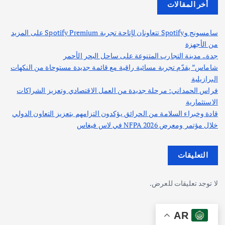
أخر المقالات
سامسونج وSpotify تتعاونان لإتاحة تجربة Spotify Premium على المزيد
من الأجهزة
جدة.. مدينة التجارب المتنوعة على ساحل البحر الأحمر
شاماس” يقدّم تجربة مسائية راقية مع قائمة جديدة مستوحاة من النكهات
البرازيلية
فراس الحمداني: مرحلة جديدة من العمل الاقتصادي وتعزيز الشراكات
الاستثمارية
قادة وخبراء السلامة من الحرائق يؤكدون التزامهم بتعزيز التعاون الدولي
خلال مؤتمر ومعرض NFPA 2026 في لاس فيغاس
التعليقات
لا توجد تعليقات للعرض.
AR