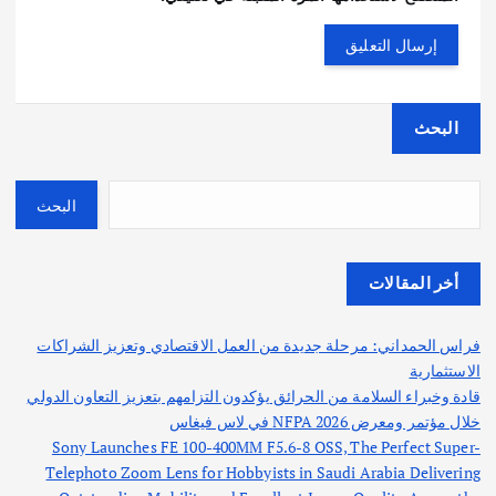
البحث
البحث
أخر المقالات
فراس الحمداني: مرحلة جديدة من العمل الاقتصادي وتعزيز الشراكات
الاستثمارية
قادة وخبراء السلامة من الحرائق يؤكدون التزامهم بتعزيز التعاون الدولي
خلال مؤتمر ومعرض NFPA 2026 في لاس فيغاس
Sony Launches FE 100-400MM F5.6-8 OSS, The Perfect Super-
Telephoto Zoom Lens for Hobbyists in Saudi Arabia Delivering