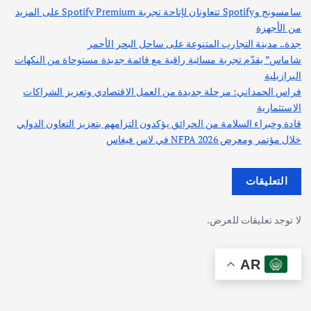
سامسونج وSpotify تتعاونان لإتاحة تجربة Spotify Premium على المزيد
من الأجهزة
جدة.. مدينة التجارب المتنوعة على ساحل البحر الأحمر
شاماس” يقدّم تجربة مسائية راقية مع قائمة جديدة مستوحاة من النكهات
البرازيلية
فراس الحمداني: مرحلة جديدة من العمل الاقتصادي وتعزيز الشراكات
الاستثمارية
قادة وخبراء السلامة من الحرائق يؤكدون التزامهم بتعزيز التعاون الدولي
خلال مؤتمر ومعرض NFPA 2026 في لاس فيغاس
التعليقات
لا توجد تعليقات للعرض.
AR