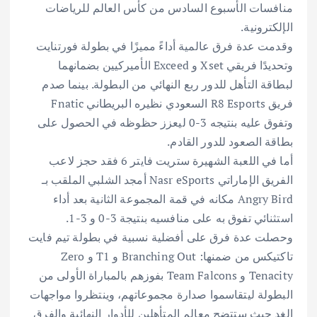
منافسات الأسبوع السادس من كأس العالم للرياضات
الإلكترونية.
وقدمت عدة فرق عالمية أداءً مميزًا في بطولة فورتنايت
وتحديدًا فريقي Xset و Exceed الأميركيين بضمانهما
لبطاقة التأهل للدور ربع النهائي من البطولة. بينما صدم
فريق R8 Esports السعودي نظيره البريطاني Fnatic
وتفوق عليه بنتيجه 3-0 ليعزز حظوظه في الحصول على
بطاقة الصعود للدور القادم.
أما في اللعبة الشهيرة ستريت فايتر 6 فقد حجز لاعب
الفريق الإماراتي Nasr eSports أمجد الشلبي الملقب بـ
Angry Bird مكانه في قمة المجموعة الثانية بعد أداء
استثنائي تفوق به على منافسيه بنتيجة 3-0 و 3-1.
وحصلت عدة فرق على أفضلية نسبية في بطولة تيم فايت
تاكتيكس من ضمنها: Branching Out و T1 و Zero
Tenacity و Team Falcons بفوزهم بالمباراة الأولى من
البطولة ليتقاسموا صدارة مجموعاتهم، وينتظروا مواجهات
الغد حيث ستتضح معالم المتأهلين للأدوار النهائية والفرق