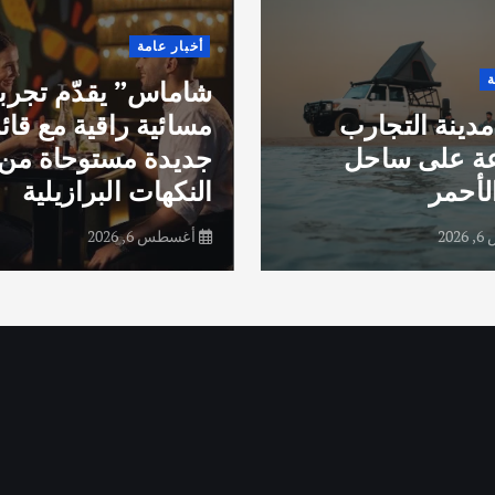
أخبار عامة
ة
شاماس” يقدّم تجرب
مدينة التجارب
مسائية راقية مع قائ
عة على ساحل
جديدة مستوحاة من
لأحمر
النكهات البرازيلية
20
أغسطس 6, 2026