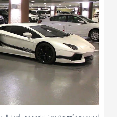
أظهرت منصة “focus2move” المتخصصة 