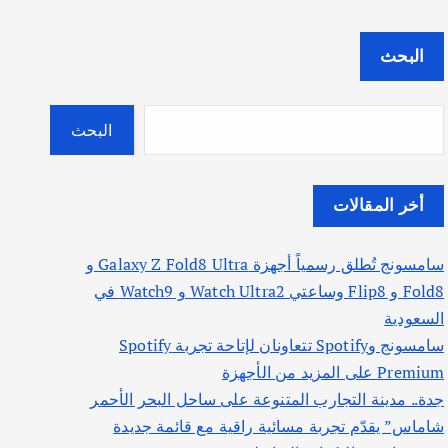
البحث
البحث
أخر المقالات
سامسونج تُطلق رسمياً أجهزة Galaxy Z Fold8 Ultra و
Fold8 و Flip8 وساعتي Watch Ultra2 و Watch9 في
السعودية
سامسونج وSpotify تتعاونان لإتاحة تجربة Spotify
Premium على المزيد من الأجهزة
جدة.. مدينة التجارب المتنوعة على ساحل البحر الأحمر
شاماس” يقدّم تجربة مسائية راقية مع قائمة جديدة