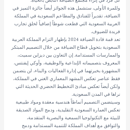
كل فرد في إثراء مجتمع الضيافة النابض بالحياة.
وللمرة الأولى، ستشمل هذه الجوائز أيضاً جائزة التميز في
الضيافة، تقديراً للفنادق والمطاعم السعودية في المملكة
العربية السعودية التي قطعت شوطاً إضافياً لخلق تجارب
فريدة للضيوف.
تعد قمة قادة الضيافة 2024 بإظهار التزام المملكة العربية
السعودية بتحويل قطاع الضيافة من خلال التصميم المبتكر
والممارسات المستدامة. إن التعاون بين ديزاين سميث،
المعروف بتصميماته الإبداعية والوظيفية، وأوكي إيفنتس،
المشهورة بخبرتهما في إدارة الفعاليات والبناء، لن يتضمن
فقط عناصر تعكس المشهد المعماري الغني في المملكة،
ولكن أيضاً تعكس مبادئ التخطيط الحضري الحديثة التي
نراها في المدن السعودية.
وسيتضمن التصميم أنماطاً هندسية معقدة ومواد طبيعية
تعكس العمارة السعودية التقليدية، ودمج المواد الصديقة
للبيئة مع التكنولوجيا السمعية والبصرية المتقدمة،
والتوافق مع أهداف المملكة للتنمية المستدامة ودمج