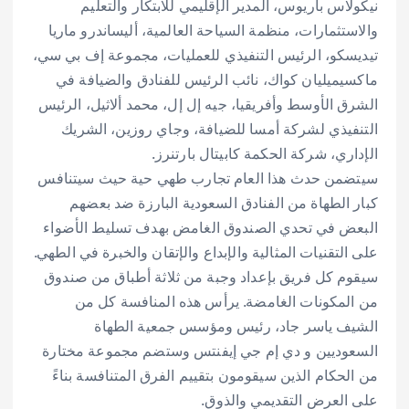
نيكولاس باريوس، المدير الإقليمي للابتكار والتعليم
والاستثمارات، منظمة السياحة العالمية، أليساندرو ماريا
تيديسكو، الرئيس التنفيذي للعمليات، مجموعة إف بي سي،
ماكسيميليان كواك، نائب الرئيس للفنادق والضيافة في
الشرق الأوسط وأفريقيا، جيه إل إل، محمد ألاثيل، الرئيس
التنفيذي لشركة أمسا للضيافة، وجاي روزين، الشريك
الإداري، شركة الحكمة كابيتال بارتنرز.
سيتضمن حدث هذا العام تجارب طهي حية حيث سيتنافس
كبار الطهاة من الفنادق السعودية البارزة ضد بعضهم
البعض في تحدي الصندوق الغامض بهدف تسليط الأضواء
على التقنيات المثالية والإبداع والإتقان والخبرة في الطهي.
سيقوم كل فريق بإعداد وجبة من ثلاثة أطباق من صندوق
من المكونات الغامضة. يرأس هذه المنافسة كل من
الشيف ياسر جاد، رئيس ومؤسس جمعية الطهاة
السعوديين و دي إم جي إيفنتس وستضم مجموعة مختارة
من الحكام الذين سيقومون بتقييم الفرق المتنافسة بناءً
على العرض التقديمي والذوق.