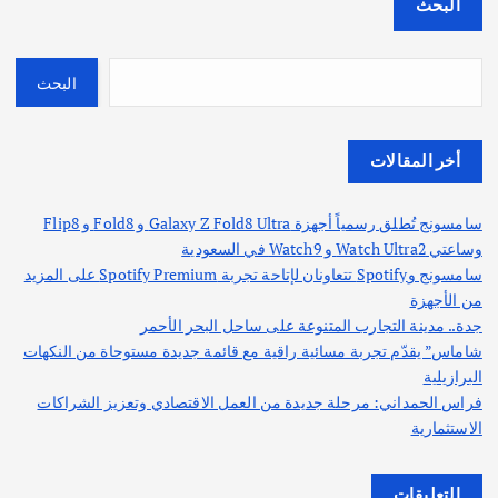
البحث
البحث
أخر المقالات
سامسونج تُطلق رسمياً أجهزة Galaxy Z Fold8 Ultra و Fold8 و Flip8
وساعتي Watch Ultra2 و Watch9 في السعودية
سامسونج وSpotify تتعاونان لإتاحة تجربة Spotify Premium على المزيد
من الأجهزة
جدة.. مدينة التجارب المتنوعة على ساحل البحر الأحمر
شاماس” يقدّم تجربة مسائية راقية مع قائمة جديدة مستوحاة من النكهات
البرازيلية
فراس الحمداني: مرحلة جديدة من العمل الاقتصادي وتعزيز الشراكات
الاستثمارية
التعليقات