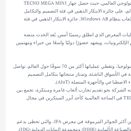
فوزها بجائزتين ذهبيتين مرموقتين ضمن جوائز الابتكار التكنولوجي العالمي. حيث حصل جهاز TECNO MEGA MINI
 العالم، على جائزة الابتكار الذهبي في فئة التصميم والتكامل
التكنولوجي. كما نال جهاز TECNO Pocket Go، أول جهاز ألعاب بنظام Windows AR، جائزة الابتكار الذهبي في فئة
فائزان في جناح (H6.2A-113) ضمن فعاليات المعرض الذي انطلق رسميًا أمس. يُعد الحدث منصة
لإلكترونيات، ويشهد حضورًا دوليًا واسعًا من خبراء ومهتمين
تعتبر TECNO من الشركات العالمية الرائدة في مجال التكنولوجيا، وتغطي عملياتها أكثر من 70 سوقًا حول العالم. تواصل
في الأسواق الناشئة. وتمتاز منتجاتها بتكامل التصميم
اصطناعي والأجهزة المتصلة (AIoT).
لجوائز التي حصلت عليها في IFA Berlin 2024 توجه الشركة نحو تقديم تجارب ألعاب غامرة ومبتكرة، تجمع بين
الأداء العالي والتصميم المتميز. يعزز هذا الإنجاز مكانة TECNO في الساحة العالمية كأحد أبرز المبتكرين في مجال
تعد “جائزة الابتكار التكنولوجي العالمي للمنتجات” واحدة من أكثر الجوائز المرموقة في معرض IFA، والتي تحظى بدعم
من IFA Management GmbH بالتعاون مع غرفة التجارة والصناعة الألمانية (DIHK) ومجموعة البيانات الدولية (IDG).