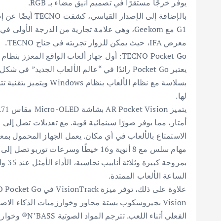
يوفر خرجًا مستقرًا في تصميم أنيق مضاء بـ RGB.
G1 مع Geekom، وهي علامة تجارية من الدرجة الأ
معرض IFA، حيث يمكن للزوار تجربته في جناح TECNO.
TECNO Pocket Go: أول جهاز ألعاب الواقع المعزز بنظام Windows في مجاله
يعتبر Pocket Go رائدًا في “عالم الألعاب الجدي
بسلاسة مع نظام الألعاب 
لها.
الساعة الألعاب الممتدة.
Vision بجيروسكوب بستة محاور وخوارزميات الذكاء الا
الفعلي أثناء ا