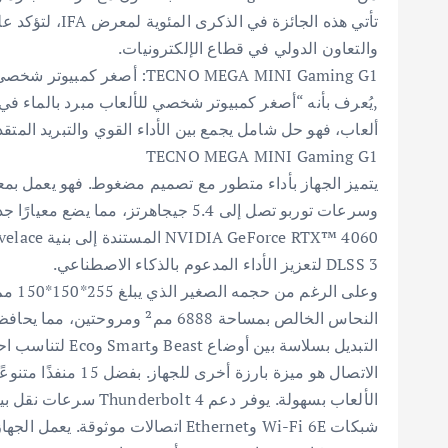
تأتي هذه الجائزة
والتعاون الدولي في قطاع الإلكترونيات.
TECNO MEGA MINI Gaming G1: 
,يُعرف بأنه “أصغر كمبيوتر شخصي للألعاب مبرد بالماء في
ألعاب، فهو حل شامل يجمع بين الأداء القوي والتبريد المت
TECNO MEGA MINI Gaming G1
وسرعات توربو تصل إلى 5.4 جيجاهرتز، م
DLSS 3 لتعزيز الأداء المدعوم بالذكاء الاصطناعي.
وعلى 
النحاس الخالص بمساحة 6888 مم²
التبديل بسلاسة بين أوضاع Beast وSmart وEco لتناسب احتياجاتهم.
الاتصال هو ميزة بار
الألعاب بسهولة. يوفر د