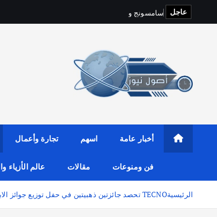
عاجل
س
ا
م
س
و
ن
ج
و
y
f
i
t
o
p
S
أخبار عامة
اسهم
تجارة وأعمال
فن ومنوعات
مقالات
عالم الأزياء و
الرئيسية
TECNO تحصد جائزتين ذهبيتين في حفل توزيع جوائز الابتكار التكنولوجي العالمي بمعرض IFA Berlin 2024