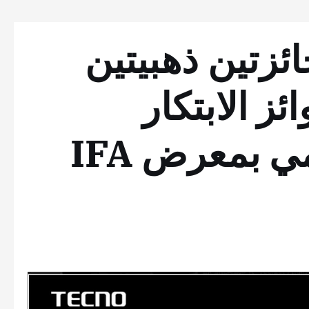
 جائزتين ذهبيتين
ز الابتكار
التكنولوجي العالمي بمعرض IFA