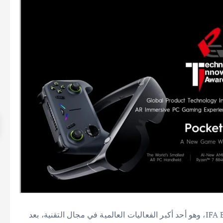
حققت شركة TECNO إنجازًا بارزًا في معرض IFA Berlin 2024، وهو أحد أكبر الفعاليات العالمية في مجال التقنية، بعد