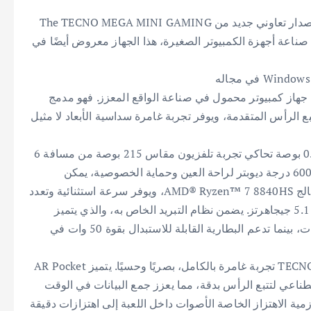
بالإضافة إلى الإصدار القياسي، كشفت TECNO أيضًا عن إصدار تعاوني جديد من The TECNO MEGA MINI GAMING
ولى في صناعة أجهزة الكمبيوتر الصغيرة، هذا الجهاز معروض أيضًا في
د” في شكل جهاز كمبيوتر محمول في صناعة الواقع المعزز. فهو مدمج
بنظام Windows ويتميز بتقنية تتبع الرأس المتقدمة، ويوفر تجربة غامرة سداسية الأبعاد لا مثيل
يتميز AR Pocket Vision بشاشة Micro-OLED مقاس 0.71 بوصة تحاكي تجربة تلفزيون مقاس 215 بوصة من مسافة 6
أمتار، مما يوفر صورًا سينمائية قوية. مع تعديلات تصل إلى 600 درجة ديوبتر لراحة العين وحماية الخصوصية، يمكن
الاستمتاع بالألعاب في أي مكان. يعمل الجهاز المحمول بمعالج AMD® Ryzen™ 7 8840HS، ويوفر سرعة استثنائية وتعدد
مهام سلس مع 8 أنوية و16 خيطًا وسرعات توربو تصل إلى 5.1 جيجاهرتز. يضمن نظام التبريد الخاص به، والذي يتميز
بمروحة كبيرة وثلاثة أنابيب نحاسية، الأداء الأمثل عند 35 وات، بينما تدعم البطارية القابلة للاستبدال بقوة 50 وات في
علاوة على ذلك، توفر ميزة VisionTrack في TECNO Pocket Go تجربة غامرة بالكامل، بصريًا وحسيًا. يتميز AR Pocket
صطناعي لتتبع الرأس بدقة، مما يعزز جمع البيانات في الوقت
للعب. تترجم المواد الصوتية N’BASS® وخوارزمية الاهتزاز الخاصة الأصوات داخل اللعبة إلى اهتزازات دقيقة