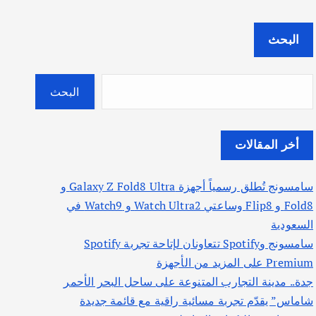
البحث
البحث
أخر المقالات
سامسونج تُطلق رسمياً أجهزة Galaxy Z Fold8 Ultra و
Fold8 و Flip8 وساعتي Watch Ultra2 و Watch9 في
السعودية
سامسونج وSpotify تتعاونان لإتاحة تجربة Spotify
Premium على المزيد من الأجهزة
جدة.. مدينة التجارب المتنوعة على ساحل البحر الأحمر
شاماس” يقدّم تجربة مسائية راقية مع قائمة جديدة