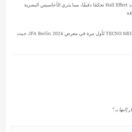
من خلال الجهاز المحمول، بينما توفر أذرع التحكم ومشغلات Hall Effect تحكمًا دقيقًا، مما يثري الأحاسيس البصرية
قة
ستظهر نسخة Geekom الجديدة من TECNO MEGA MINI Gaming G1 لأول مرة في معرض IFA Berlin 2024، حيث
 إليها بـ
*