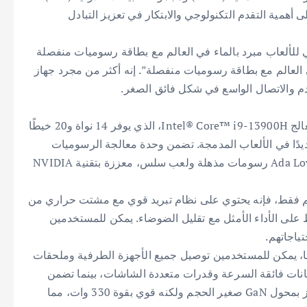
 في الذكرى المئوية لمعرض IFA، لتؤكد على أهمية التقدم التكنولوجي والابتكار في تعزيز التبادل
أصغر كمبيوتر شخصي للألعاب مبرد بالماء في العالم مع بطاقة رسوميات منفصلة
 العالم مع بطاقة رسوميات منفصلة”. إنه أكثر من مجرد جهاز
قدم والاتصال الواسع في شكل فائق الصغر.
يتميز الجهاز بأداء متطور مع تصميم مضغوط. فهو يعمل بمعالج Intel® Core™ i9-13900H، الذي يوفر 14 نواة و20 خيطًا
ما يضع معيارًا جديدًا في الألعاب المدمجة. تضمن وحدة معالجة الرسوميات
NVIDIA GeForce RTX™ 4060 المستندة إلى بنية Ada Lovelace رسومات مذهلة ولعب سلس، معززة بتقنية NVIDIA
الرغم من حجمه الصغير الذي يبلغ 255*150*150 مم فقط، فإنه يحتوي على نظام تبريد قوي مع مشتت حراري من
 ومروحتين، مما يحافظ على الأداء الأمثل مع تقليل الضوضاء. يمكن للمستخدمين
زة أخرى للجهاز. بفضل 15 منفذًا متنوعًا، يمكن للمستخدمين توصيل جميع الأجهزة الطرفية وملحقات
عم Thunderbolt 4 سرعات نقل بيانات فائقة السرعة وقدرات متعددة الشاشات، بينما تضمن
شبكات Wi-Fi 6E وEthernet اتصالات موثوقة. يعمل الجهاز بمحول GaN صغير الحجم ولكنه قوي بقوة 330 وات، مما