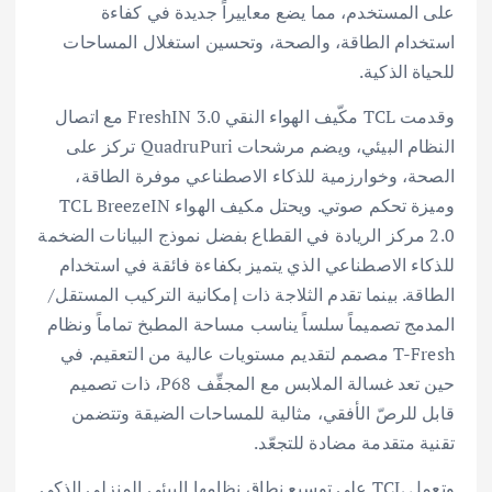
على المستخدم، مما يضع معاييراً جديدة في كفاءة
استخدام الطاقة، والصحة، وتحسين استغلال المساحات
للحياة الذكية.
وقدمت TCL مكّيف الهواء النقي FreshIN 3.0 مع اتصال
النظام البيئي، ويضم مرشحات QuadruPuri تركز على
الصحة، وخوارزمية للذكاء الاصطناعي موفرة الطاقة،
وميزة تحكم صوتي. ويحتل مكيف الهواء TCL BreezeIN
2.0 مركز الريادة في القطاع بفضل نموذج البيانات الضخمة
للذكاء الاصطناعي الذي يتميز بكفاءة فائقة في استخدام
الطاقة. بينما تقدم الثلاجة ذات إمكانية التركيب المستقل/
المدمج تصميماً سلساً يناسب مساحة المطبخ تماماً ونظام
T-Fresh مصمم لتقديم مستويات عالية من التعقيم. في
حين تعد غسالة الملابس مع المجفِّف P68، ذات تصميم
قابل للرصّ الأفقي، مثالية للمساحات الضيقة وتتضمن
تقنية متقدمة مضادة للتجعّد.
وتعمل TCL على توسيع نطاق نظامها البيئي المنزلي الذكي