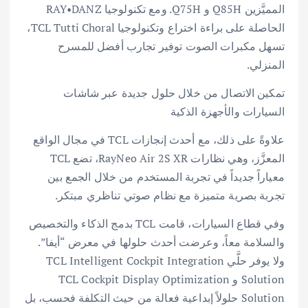
المميَّزين Q85H و Q75H. ومع تكنولوجيا RAY•DANZ
الحاصلة على براءة اختراع وتكنولوجيا TCL Tutti Choral،
تسهل مكبرات الصوت توفير تجارب أفضل للمسرح
المنزلي.
تمكين الاتصال من خلال حلول جديدة عبر شاشات
السيارات والأجهزة الذكية
علاوةً على ذلك، مع أحدث إنجازات TCL في مجال الواقع
المعزَّز، وهي نظارات RayNeo Air 2S XR، تضع TCL
معياراً جديداً في تجربة المستخدم من خلال الجمع بين
تجربة بصرية متميزة مع نظام صوتي تناظري مبتكر.
وفي قطاع السيارات، قامت TCL بدمج الذكاء والتخصيص
والسلامة معاً، وعرضت أحدث حلولها في معرض “أيفا”.
ولا يوفر حلَّي TCL Intelligent Cockpit Integration
Solution و TCL Cockpit Display Optimization
Solution حلولاً إبداعية فعالة من حيث التكلفة فحسب، بل