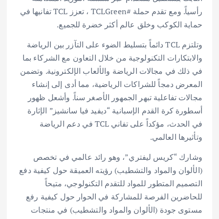
رأسياً. ومع تقدم حملة #TCLGreen ، تعزز TCL تفانيها في
حماية الكوكب وخلق عالم أكثر خضرة للجميع.
وتلتزم TCL دائماً بتسليط الضوء على التآزر بين الرياضة
والابتكارات التكنولوجية من خلال التعاون مع الشركاء بما
في ذلك في مجالات الرياضة والألعاب الإلكترونية. وتضمن
المعرض دمجاً للشراكات الرياضية، مما أدى إلى إنشاء
مجالات تفاعلية تبهر الجمهور الأصغر سناً. وأشعل ظهور
أسطورة كرة القدم الإسبانية “ديفيد فيا سانشيز” الإثارة
في الحدث، مؤكداً على تفاني TCL في دعم الرياضة
وتأثيرها العالمي.
وشارك “كريس ليفتري”، وهو رائد عالمي في تخصص
(الألوان والمواد والتشطيب) رؤيته العميقة حول كيفية دفع
التصميم المتطور للمواد للتقدم التكنولوجي، متيحاً
للحاضرين الفرصة للمشاركة في الحوار حول كيفية رفع
مستوى جودة (الألوان والمواد والتشطيب) في منتجات