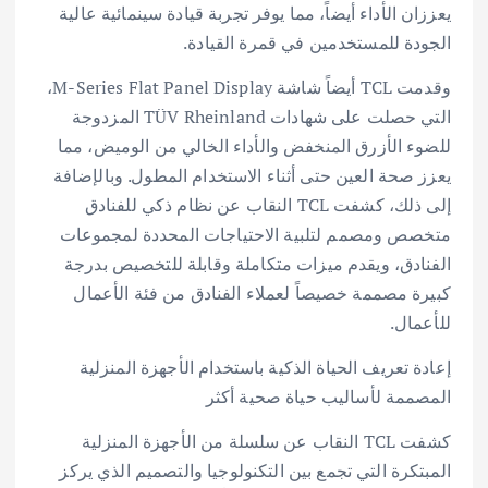
يعززان الأداء أيضاً، مما يوفر تجربة قيادة سينمائية عالية
الجودة للمستخدمين في قمرة القيادة.
وقدمت TCL أيضاً شاشة M-Series Flat Panel Display،
التي حصلت على شهادات TÜV Rheinland المزدوجة
للضوء الأزرق المنخفض والأداء الخالي من الوميض، مما
يعزز صحة العين حتى أثناء الاستخدام المطول. وبالإضافة
إلى ذلك، كشفت TCL النقاب عن نظام ذكي للفنادق
متخصص ومصمم لتلبية الاحتياجات المحددة لمجموعات
الفنادق، ويقدم ميزات متكاملة وقابلة للتخصيص بدرجة
كبيرة مصممة خصيصاً لعملاء الفنادق من فئة الأعمال
للأعمال.
إعادة تعريف الحياة الذكية باستخدام الأجهزة المنزلية
المصممة لأساليب حياة صحية أكثر
كشفت TCL النقاب عن سلسلة من الأجهزة المنزلية
المبتكرة التي تجمع بين التكنولوجيا والتصميم الذي يركز