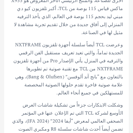
أخرى للصناعة. والمنتج الرئيسي الآخر المعروض هو X955
ماكس قياس 115 بوصة من TCL، أكبر تلفزيون كيو دي
ميني ليد بحجم 115 بوصة في العالم، الذي يأخذ الترفيه
المنزلي إلى آفاق جديدة من خلال تقديم تجربة مشاهدة لا
مثيل لها في الصناعة.
وعرضت TCL أيضاً سلسلة أجهزة تلفزيون NXTFRAME
الجديدة تماماً، والتي تعيد تعريف مستقبل الفن الرقمي
والترفيه في المنزل. يأتي الإصدار Pro من أجهزة تلفزيون
NXTFRAME من TCL مع تقنية صوتية تم تطويرها
بالتعاون مع “بانج آند ألوفسن” (Bang & Olufsen)، وهي
علامة صوتية فاخرة تقدم حلولها الصوتية المخصصة
للمستهلكين في جميع أنحاء العالم.
وشكلت الابتكارات جزءاً من تشكيلة شاشات العرض
الأوسع لشركة TCL التي تم الإعلان عنها في المؤتمر
الصحفي العالمي لمعرض “أيفا 2024” (IFA 2024)، والذي
تضمن أيضاً أحدث شاشات سلسلة R8 ومكبري الصوت