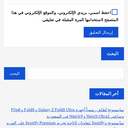
احفظ اسمي، بريدي الإلكتروني، والموقع الإلكتروني في هذا
المتصفح لاستخدامها المرة المقبلة في تعليقي.
البحث
البحث
أخر المقالات
سامسونج تُطلق رسمياً أجهزة Galaxy Z Fold8 Ultra و Fold8 و Flip8
وساعتي Watch Ultra2 و Watch9 في السعودية
سامسونج وSpotify تتعاونان لإتاحة تجربة Spotify Premium على المزيد