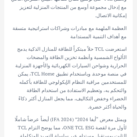
مع إدخال مجموعة أوسع من المنتجات المنزلية لتعزيز
إمكانية الاتصال.
العظمة الملهمة مع مبادرات وشراكات استراتيجية متسقة
مع أهداف التنمية المستدامة
استعرضت TCL حلاً مبتكراً للطاقة للمنازل الذكية يدمج
الألواح الشمسية وأنظمة تخزين الطاقة والمضخات
الحرارية وشواحن السيارات الكهربائية والأجهزة المنزلية
في منصة موحدة. وباستخدام تطبيق TCL Home، يمكن
للمستخدمين مراقبة النظام الإيكولوجي للطاقة بأكمله
والتحكم به، وتعظيم الاستفادة من استخدام الطاقة
الخضراء وخفض التكاليف، مما يجعل المنازل أكثر ذكاءً
والحياة أكثر خضرة.
ويمثل معرض “أيفا 2024” (IFA 2024) أيضاً عرضاً شاملًا
لأول مرة لقصة ONE TCL ESG، مما يوضح التزام TCL
الثابت بمستقبل مستدام عبر سلسلة التوريد المتكاملة