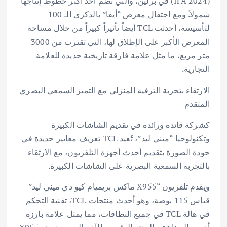
(IFA 2024) في برلين، والتي تضم أحد أكثر خطوط إنتاجها
شمولاً. ومع احتفال معرض “أيفا” بالذكرى الـ 100
لتأسيسه، أحدثت TCL أيضاً تأثيراً كبيراً من خلال مساحة
المعرض الأكبر على الإطلاق لها، التي تقترب من 3000
متر مربع، ما مثل علامة فارقة تاريخية جديدة للعلامة
التجارية.
الارتقاء بتجربة الترفيه المنزلي مع التميز السمعي البصري
المتقدم
كشركة قائدة ورائدة في تقديم الشاشات الكبيرة
وتكنولوجيا “ميني ليد”، تُعيد TCL تعريف معايير جديدة في
جودة الصورة بتقديم أحدث أجهزة التلفزيون، مع الارتقاء
بالتجربة السمعية البصرية على الشاشات الكبيرة.
ويقدم تلفزيون “X955 ماكس بريميام كيو دي ميني ليد”
قياس 115 بوصة، وهو أحدث منتجات TCL، تقنية التحكم
في هالة TCL في جميع النطاقات، مما يمثل علامة بارزة