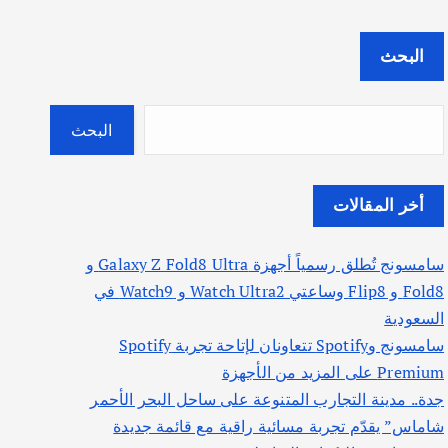
البحث
البحث
أخر المقالات
سامسونج تُطلق رسمياً أجهزة Galaxy Z Fold8 Ultra و
Fold8 و Flip8 وساعتي Watch Ultra2 و Watch9 في
السعودية
سامسونج وSpotify تتعاونان لإتاحة تجربة Spotify
Premium على المزيد من الأجهزة
جدة.. مدينة التجارب المتنوعة على ساحل البحر الأحمر
شاماس” يقدّم تجربة مسائية راقية مع قائمة جديدة