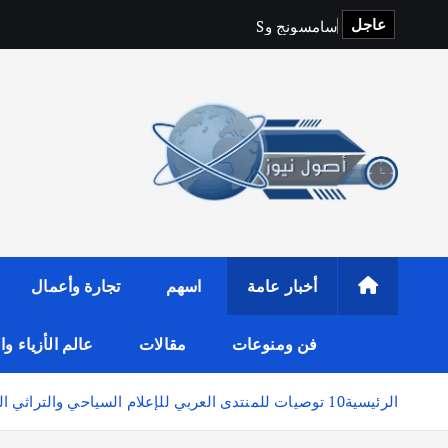
عاجل
س
ا
م
س
و
ن
ج
و
y
f
i
t
o
p
S
ت
أخبار عامة
اسهم
تجارة وأعمال
فن ومنوعات
مقالات
عالم الأزياء و
الرئيسية
10 توصيات للمنتدى العربي للإعلام السياحي والتراثي العربي في صلالة