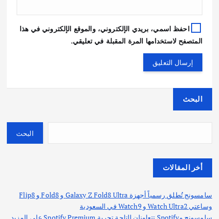
احفظ اسمي، بريدي الإلكتروني، والموقع الإلكتروني في هذا
المتصفح لاستخدامها المرة المقبلة في تعليقي.
البحث
البحث
أخر المقالات
سامسونج تُطلق رسمياً أجهزة Galaxy Z Fold8 Ultra و Fold8 و Flip8
وساعتي Watch Ultra2 و Watch9 في السعودية
سامسونج وSpotify تتعاونان لإتاحة تجربة Spotify Premium على المزيد