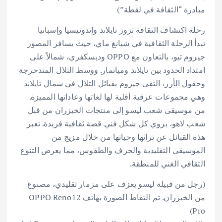
مبادرة “الثقافة في لقطة”)
رحلة اكتشاف الثقافة تزور تايلاند وإندونيسيا وإسبانيا
تبدأ الرحلة الثقافية في شيانغ ماي، حيث يسافر المصور
جيروم تيو، بالتعاون مع OPPO وديسكفري، شمالاً على
امتداد الحدود بين تايلاند وميانمار. ووسط التلال المتدحرجة
وحقول الأرز، التقى جيروم بقبائل التلال في شمال تايلاند –
وهي مجموعات عرقية أقلية لها لغاتها وعاداتها المميزة.
من موسيقى شعب ليسو إلى منتجات الخيزران من قبل
شعب لاهو، يروي كل شكل فني قصة ثقافية فريدة. تعبر
هذه القبائل عن تراثها وحياتها من خلال مزيج من
الموسيقى التقليدية والحرف والطقوس، مما يعرض التنوع
الثقافي الغني للمنطقة.
(رجل من قبيلة ليسو يعزف على مزمار تقليدي، مصنوع
من الخيزران. تم التقاط الصورة بهاتف OPPO Reno12
Pro)