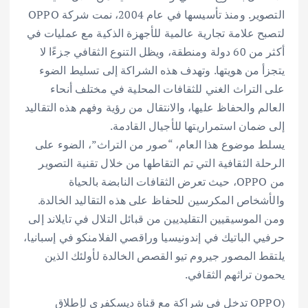
التصوير. ومنذ تأسيسها في عام 2004، نمت شركة OPPO
لتصبح علامة تجارية عالمية للأجهزة الذكية مع عمليات في
أكثر من 60 دولة ومنطقة، ويظل التنوع الثقافي جزءًا لا
يتجزأ من هويتها. وتهدف هذه الشراكة إلى تسليط الضوء
على التراث الغني للثقافات المحلية في مختلف أنحاء
العالم والحفاظ عليها، والانتقال من رؤية وفهم هذه التقاليد
إلى ضمان استمراريتها للأجيال القادمة.
يسلط موضوع هذا العام، “صور من التراث”، الضوء على
الرحلة الثقافية التي تم التقاطها من خلال تقنية التصوير
من OPPO، حيث تعرض الثقافات النابضة بالحياة
والأشخاص المكرسين للحفاظ على هذه التقاليد الخالدة.
ومن الموسيقيين التقليديين من قبائل التلال في تايلاند إلى
حرفيي الباتيك في إندونيسيا وراقصي الفلامنكو في إسبانيا،
يلتقط المصور جيروم تيو القصص الخالدة لأولئك الذين
يحمون تراثهم الثقافي.
(OPPO تدخل في شراكة مع قناة ديسكفري لإطلاق