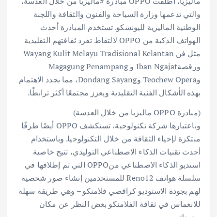
ماليزيا، أطلقت OPPO مبادرة #ماليزيا من خلال العدسة،
والتي تدعمها وزارة السياحة والفنون والثقافة واللجنة
الوطنية الماليزية لليونسكو. تستخدم المبادرة أحدث
الهواتف الذكية من OPPO لالتقاط تفرد ثقافتهم التقليدية
مثل فن Wayang Kulit Melayu Tradisional Kelantan
ورقصةIban Ngajat و Magagung Penampang
وTeochew Opera وDondang Sayang، مما يجدد الاهتمام
بهذه الأشكال الفنية التقليدية ويعزز مجتمعًا أكثر ترابطًا.
(مبادرة OPPO ماليزيا من خلال العدسة)
وباعتبارها شركة تكنولوجية، تستكشف OPPO أيضًا طرقًا
مبتكرة لإحياء الثقافة من خلال التكنولوجيا. وباستخدام
أحدث تقنيات الذكاء اﻻصطناعي التوليدي، تتيح خاصية
استديو الذكاء اﻻصطناعي منOPPO التي تم إطلاقها في
سلسلة هواتف Reno12 للمستخدمين إنشاء صور شخصية
لهم بجودة الاستوديو كراقصي فلامنكو – وهي طريقة سهلة
للانغماس في ثقافة الفلامنكو بغض النظر عن مكان