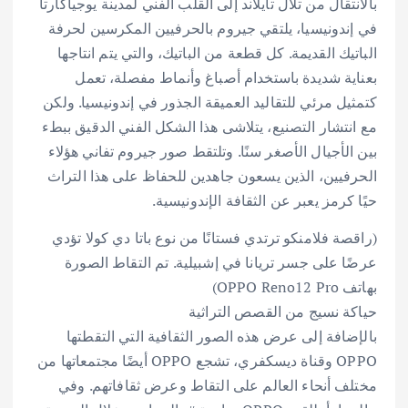
بالانتقال من تلال تايلاند إلى القلب الفني لمدينة يوجياكارتا
في إندونيسيا، يلتقي جيروم بالحرفيين المكرسين لحرفة
الباتيك القديمة. كل قطعة من الباتيك، والتي يتم انتاجها
بعناية شديدة باستخدام أصباغ وأنماط مفصلة، تعمل
كتمثيل مرئي للتقاليد العميقة الجذور في إندونيسيا. ولكن
مع انتشار التصنيع، يتلاشى هذا الشكل الفني الدقيق ببطء
بين الأجيال الأصغر سنًا. وتلتقط صور جيروم تفاني هؤلاء
الحرفيين، الذين يسعون جاهدين للحفاظ على هذا التراث
حيًا كرمز يعبر عن الثقافة الإندونيسية.
(راقصة فلامنكو ترتدي فستانًا من نوع باتا دي كولا تؤدي
عرضًا على جسر تريانا في إشبيلية. تم التقاط الصورة
بهاتف OPPO Reno12 Pro)
حياكة نسيج من القصص التراثية
بالإضافة إلى عرض هذه الصور الثقافية التي التقطتها
OPPO وقناة ديسكفري، تشجع OPPO أيضًا مجتمعاتها من
مختلف أنحاء العالم على التقاط وعرض ثقافاتهم. وفي