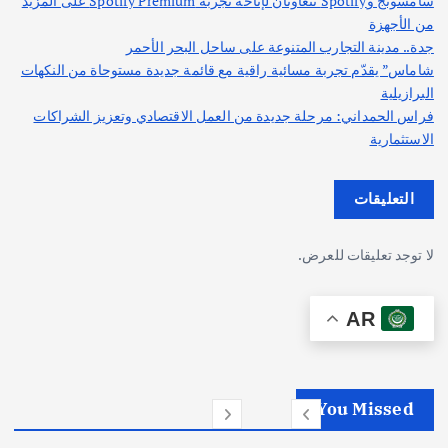
سامسونج وSpotify تتعاونان لإتاحة تجربة Spotify Premium على المزيد
من الأجهزة
جدة.. مدينة التجارب المتنوعة على ساحل البحر الأحمر
شاماس” يقدّم تجربة مسائية راقية مع قائمة جديدة مستوحاة من النكهات
البرازيلية
فراس الحمداني: مرحلة جديدة من العمل الاقتصادي وتعزيز الشراكات
الاستثمارية
التعليقات
لا توجد تعليقات للعرض.
AR
You Missed