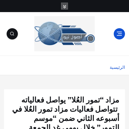
الرئيسية
مزاد “تمور العُلا” يواصل فعالياته
تتواصل فعاليات مزاد تمور العُلا في
أسبوعه الثاني ضمن “موسم
التمور” خلال يومي غدٍ الجمعة