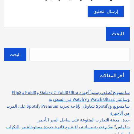
البحث
البحث
أخر المقالات
سامسونج تُطلق رسمياً أجهزة Galaxy Z Fold8 Ultra و Fold8 و Flip8
وساعتي Watch Ultra2 و Watch9 في السعودية
سامسونج وSpotify تتعاونان لإتاحة تجربة Spotify Premium على المزيد
من الأجهزة
جدة.. مدينة التجارب المتنوعة على ساحل البحر الأحمر
شاماس” يقدّم تجربة مسائية راقية مع قائمة جديدة مستوحاة من النكهات
البرازيلية