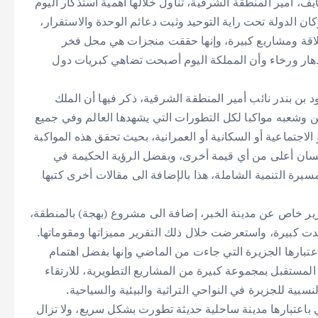
يف، أمير المنطقة الشرقية، تناول خلالها أهمية استذكار اليوم
ان الدولة تحت راية التوحيد وثبت دعائم الوحدة والاستقرار،
رؤية المملكة 2030 من خططاً عملاقة ومشاريع كبيرة، وإنها حققت منجزات هي محل فخر
زدهار ورخاء وأن المملكة اليوم أصبحت تضاهي كبريات دول
بن بندر نائب أمير المنطقة الشرقية، ذكر فيها أن الملك
 وشعبه مواكبا لكل التطورات التي يشهدها العالم وفي جميع
و الاجتماعية أو السكانية أو العمرانية، بحيث تحقق هذه المواكبة
لإنسان أعلى من أي قيمة أخرى، وبفضل الرؤية الحكيمة في
رة التنمية الشاملة، هذا بالإضافة الى مقالات أخرى كتبها
ير خاص عن مدينة الخبر، إضافة الى مشروع (بهجة) بالمنطقة،
لدت كبيرة، واستعرضت خلال ذلك التقرير مميزاتها ومقوماتها.
اعتبارها الجزيرة التي جاءت من الماضي وإنها بفضل اهتمام
لمستقبل بمجموعة كبيرة من المشاريع التطويرية، للارتقاء
نسبية للجزيرة في النواحي التراثية والبيئية والسياحية.
باعتبارها مدينة ساحلية حديثة تطورت بشكل سريع، ولا تزال