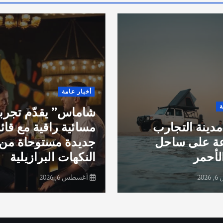
أخبار عامة
ة
شاماس” يقدّم تجرب
مدينة التجارب
مسائية راقية مع قائ
عة على ساحل
جديدة مستوحاة من
لأحمر
النكهات البرازيلية
20
أغسطس 6, 2026