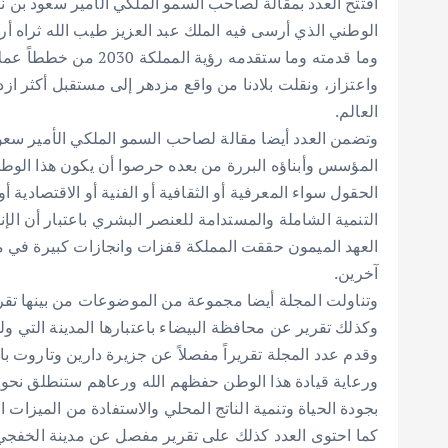
افتتح العدد بمقالة لصاحب السمو الملكي الأمير سعود بن نا
الوطني الذي أرسى فيه الملك عبد العزيز طيب الله ثراه أرك
وما قدمته وما ستقدمه 
واعتزاز، ونقلت بلادنا من واقع مزدهر إلى مستقبل أكثر ا
العالم.
وتضمن العدد أيضا مقالة لصاحب السمو الملكي الأمير سعود 
المؤسس وأبناؤه البررة من بعده حرصوا أن يكون هذا الوطن
الحقول سواء المعرفية أو الثقافية أو الفنية أو الاقتصادية أ
التنمية الشاملة والمستدامة للعنصر البشري باعتبار أن ا
العهد الميمون حققت المملكة قفزات وانجازات كبيرة في مسي
آخرين.
وتناولت المجلة أيضا مجموعة من الموضوعات من بينها تقر
وكذلك تقرير عن محافظة البيضاء باعتبارها المدينة التي و
وقدم عدد المجلة تقريراً مفصلاً عن جزيرة دارين وتاروت ب
ورعاية قيادة هذا الوطن حفظهم الله ورعاهم ستنطلق نحو ا
بجودة الحياة وتنمية الناتج المحلي والاستفادة من الميزات ال
كما احتوى العدد كذلك على تقرير مفصل عن مدينة الخفجي 