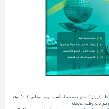
أصدرت أمانة المنطقة الشرقية، العدد الخامس عشر من مجلة (دروازة) الذي خصصته لمناسبة اليوم الوطني الـ 94، وقد
وضوعات وطنية مختلفة.