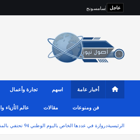
عاجل
س
ا
م
س
و
ن
ج
و
f
i
t
o
p
S
أخبار عامة
اسهم
تجارة وأعمال
فن ومنوعات
مقالات
عالم الأزياء و
الرئيسية
دروازة في عددها الخاص باليوم الوطني 94 تحتفي بالمنجزات وتستعرض الفرص المستقبلية الواعدة