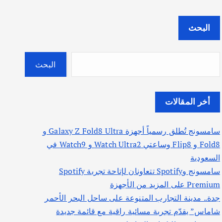
البحث
البحث
أخر المقالات
سامسونج تُطلق رسمياً أجهزة Galaxy Z Fold8 Ultra و
Fold8 و Flip8 وساعتي Watch Ultra2 و Watch9 في
السعودية
سامسونج وSpotify تتعاونان لإتاحة تجربة Spotify
Premium على المزيد من الأجهزة
جدة.. مدينة التجارب المتنوعة على ساحل البحر الأحمر
شاماس” يقدّم تجربة مسائية راقية مع قائمة جديدة