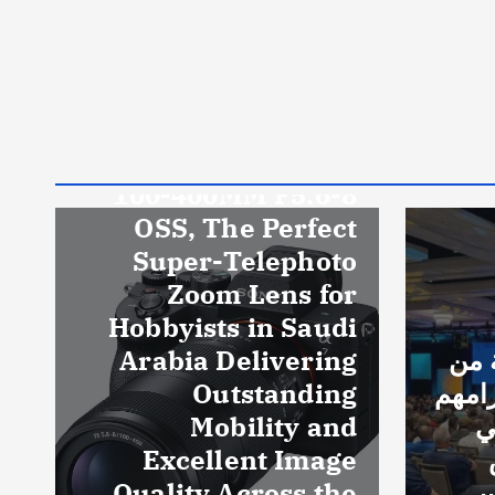
Uncategorized
Sony Launches FE
100-400MM F5.6-8
OSS, The Perfect
Super-Telephoto
Zoom Lens for
Hobbyists in Saudi
 من
Arabia Delivering
زامهم
Outstanding
ي
Mobility and
Excellent Image
ت
 لاس
Quality Across the
m