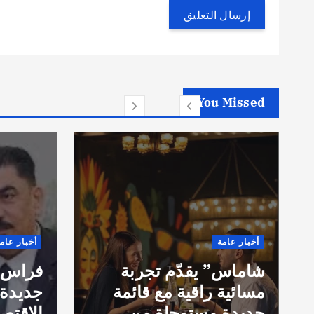
You Missed
أخبار عامة
أخبار عام
شاماس” يقدّم تجربة
فراس ا
مسائية راقية مع قائمة
جديدة 
جديدة مستوحاة من
الاقتص