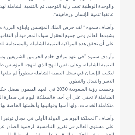
والوحدة الوطنية تحت راية التوحيد، ثم بالتنمية الشاملة لهذ
عاتقها تنمية الإنسان ورفاهيته”.
وأضاف سموه ” لقد حرص الملك المؤسس وابناؤه البررة من 
يشهدها العالم وفي جميع الحقول سواء المعرفية أو الثقافية أو
على أن تحقق هذه المواكبة التنمية الشاملة والمستدامة لل
وأردف سموه “في عهد مولاي خادم الحرمين الشريفين وسم
لتكتب للإنسان في سجل التنمية الشاملة سطوراً لم تبلغها
التغير والتبدل والتطور.
وحققت رؤية السعودية 2030 في العهد ا
الشاملة لا تخفى على أي أحد، فالمملكة اليوم في صدارة ا
متكاملة الخدمات، ولها أمنها وقوانينها وأنظمتها الخاصة بها”
وأضاف “المملكة اليوم هي الدولة الأولى في مجال توفير 
على مستوى العالم في تقرير التنافسية الرقمية الصادر عن
العشرين في الحكومة الرقمية على مؤشر واسيدا الياباني،