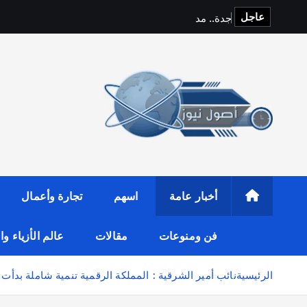
عاجل
ج
د
ة
.
.
م
د
ي
ن
ة
ا
ل
ت
ج
ا
أخبار عامة
اسهم
تجارة وأعمال
فن ومنوعات
مقالات
عالم الأزياء و
الرئيسية
نائب أمير الشرقية : المملكة الرقمية تنمية شاملة بدأت 