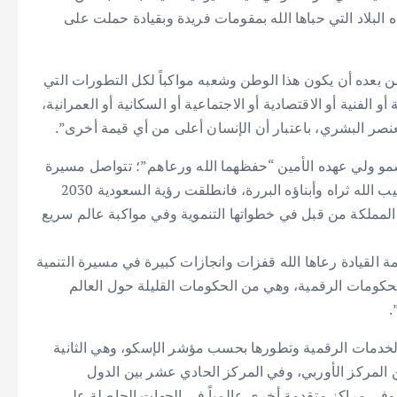
ه البلاد التي حباها الله بمقومات فريدة وبقيادة حملت على
بعده أن يكون هذا الوطن وشعبه مواكباً لكل التطورات التي
 الفنية أو الاقتصادية أو الاجتماعية أو السكانية أو العمرانية،
عنصر البشري، باعتبار أن الإنسان أعلى من أي قيمة أخرى”.
و ولي عهده الأمين “حفظهما الله ورعاهم”؛ تتواصل مسيرة
التنمية الشاملة، وعلى نفس النهج الذي انتهجه المؤسس طيب الله ثراه وأبناؤه البررة، فانطلقت رؤية السعودية 2030
 المملكة من قبل في خطواتها التنموية وفي مواكبة عالم سريع
لميمون بفضل حكمة القيادة رعاها الله قفزات وانجازات كبيرة في مسيرة التنمية
لحكومات الرقمية، وهي من الحكومات القليلة حول العالم
.
الخدمات الرقمية وتطورها بحسب مؤشر الإسكو، وهي الثانية
 المركز الأوربي، وفي المركز الحادي عشر بين الدول
 وفي مراكز متقدمة أخرى عالمياً في الجهات الحاصلة على