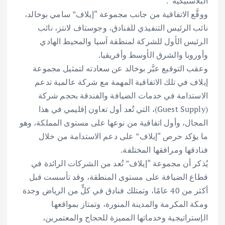
البلاستيكية”.
ووقَّع الاتفاقية من جانب مجموعة “إيلاف” سامي بوخالد،
نائب الرئيس التنفيذي للفنادق، وجوستاف لانتز، نائب
الرئيس الأول للشركة لمنطقة آسيا والمحيط الهادي
وأوروبا والشرق الأوسط وأفريقيا.
وعقب التوقيع عبَّر بوخالد عن سعادته لتمثيل مجموعة
إيلاف في تلك الاتفاقية المهمة مع شركة عالمية تدعم
الاستدامة في خدمات الضيافة والفندقة بحجم شركة
(Guest Supply)، التي تُعد أول تعاون إقليمي في هذا
المجال، وأول اتفاقية من نوعها على مستوى المملكة، وهو
ما يؤكد حرص “إيلاف” على دعم الاستدامة من خلال
فنادقها ومرافقها المختلفة.
يُذكر أن مجموعة “إيلاف” تُعد من الشركات الرائدة في
قطاع الضيافة على مستوى المنطقة، وقد تأسست قبل
أكثر من 40 عامًا، وتمتلك فنادق في كلٍّ من الرياض وجدة
ومكة المكرمة والمدينة المنورة، وتمتاز بمواقعها
الإستراتيجية وخدماتها المميزة للحجاج والمعتمرين،