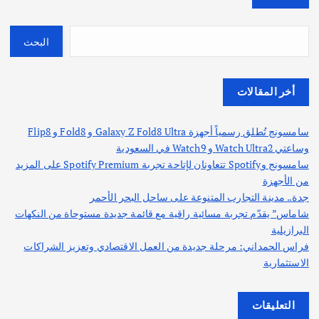
البحث
أخر المقالات
سامسونج تُطلق رسمياً أجهزة Galaxy Z Fold8 Ultra و Fold8 و Flip8
وساعتي Watch Ultra2 و Watch9 في السعودية
سامسونج وSpotify تتعاونان لإتاحة تجربة Spotify Premium على المزيد
من الأجهزة
جدة.. مدينة التجارب المتنوعة على ساحل البحر الأحمر
شاماس” يقدّم تجربة مسائية راقية مع قائمة جديدة مستوحاة من النكهات
البرازيلية
فراس الحمداني: مرحلة جديدة من العمل الاقتصادي وتعزيز الشراكات
الاستثمارية
التعليقات