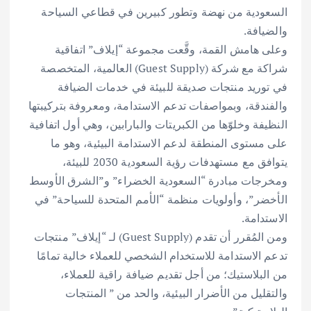
السعودية من نهضة وتطور كبيرين في قطاعي السياحة
والضيافة.
وعلى هامش القمة، وقَّعت مجموعة “إيلاف” اتفاقية
شراكة مع شركة (Guest Supply) العالمية، المتخصصة
في توريد منتجات صديقة للبيئة في خدمات الضيافة
والفندقة، وبمواصفات تدعم الاستدامة، ومعروفة بتركيبتها
النظيفة وخلوّها من الكبريتات والبارابين، وهي أول اتفافية
على مستوى المنطقة لدعم الاستدامة البيئية، وهو ما
يتوافق مع مستهدفات رؤية السعودية 2030 للبيئة،
ومخرجات مبادرة “السعودية الخضراء” و”الشرق الأوسط
الأخضر”، وأولويات منظمة “الأمم المتحدة للسياحة” في
الاستدامة.
ومن المُقرر أن تقدم (Guest Supply) لـ “إيلاف” منتجات
تدعم الاستدامة للاستخدام الشخصي للعملاء خالية تمامًا
من البلاستيك؛ من أجل تقديم ضيافة راقية للعملاء،
والتقليل من الأضرار البيئية، والحد من ” المنتجات