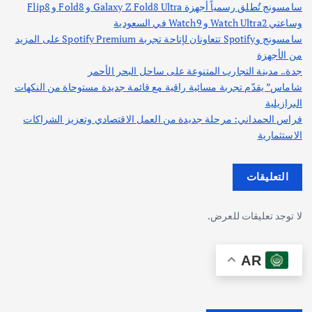
سامسونج تُطلق رسمياً أجهزة Galaxy Z Fold8 Ultra و Fold8 و Flip8
وساعتي Watch Ultra2 و Watch9 في السعودية
سامسونج وSpotify تتعاونان لإتاحة تجربة Spotify Premium على المزيد
من الأجهزة
جدة.. مدينة التجارب المتنوعة على ساحل البحر الأحمر
شاماس” يقدّم تجربة مسائية راقية مع قائمة جديدة مستوحاة من النكهات
البرازيلية
فراس الحمداني: مرحلة جديدة من العمل الاقتصادي وتعزيز الشراكات
الاستثمارية
التعليقات
لا توجد تعليقات للعرض.
AR