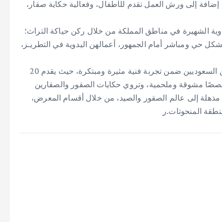
 إضافة إلى ورش العمل تقدم للأطفال، وفعالية حكاية صقار،
يدوية الشهيرة في مناطق المملكة من خلال ركن حياكة التراث؛
كل حي ومباشر أمام الجمهور، أعمالهن اليدوية في التطريـز،
فيما يجمع معرض الفن التشكيلي الحي نخبة من التشكيليين السعوديين ضمن تجربة فنية مثيرة ومبتكرة، حيث يقدم 20
أيام، تجسِّد هذه اللوحات قصصًا مشوقة وملحمية، وتروي حكايات الصقور والصقارين
لة مذهلة إلى عالم الصقور والصيد، من خلال أقسام المعرض،
نطقة المنحوتات.ر