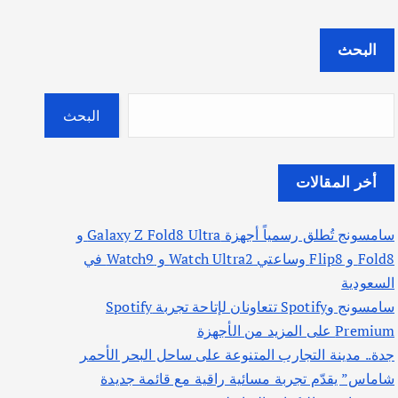
البحث
البحث
أخر المقالات
سامسونج تُطلق رسمياً أجهزة Galaxy Z Fold8 Ultra و
Fold8 و Flip8 وساعتي Watch Ultra2 و Watch9 في
السعودية
سامسونج وSpotify تتعاونان لإتاحة تجربة Spotify
Premium على المزيد من الأجهزة
جدة.. مدينة التجارب المتنوعة على ساحل البحر الأحمر
شاماس” يقدّم تجربة مسائية راقية مع قائمة جديدة