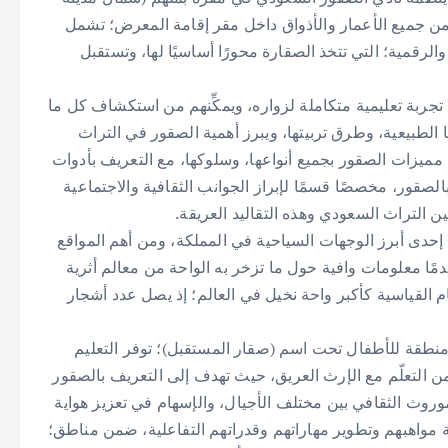
 من جميع الأعمار والأذواق داخل مقر إقامة المعرض؛ تشمل
لرقمية؛ التي تتخذ الصقارة محورًا أساسيًا لها، وتستقبل
تجربة تعليمية متكاملة لزواره، ويمكِّنهم من استكشاف كل ما
ها الطبيعية، وطرق تربيتها، ويبرز أهمية الصقور في التراث
ميزات الصقور بجميع أنواعها، وسلوكها، مع التعريف بأدوات
صقور، مخصصًا قسمًا لإبراز الجوانب الثقافية والاجتماعية
بين التراث السعودي وهذه التقاليد العريقة.
إحدى أبرز الوجهات السياحية في المملكة، ومن أهم المواقع
مًا معلومات وافية حول ما تزخر به الواحة من معالم أثرية
م القياسية كأكبر واحة نخيل في العالم؛ إذ يصل عدد أشجار
، يخصص المعرض منطقة للأطفال تحت اسم (صقار المستقبل)؛ توفر التعليم
من التعلّم مع الإرث العريق، حيث تهدف إلى التعريف بالصقور
موروث الثقافي بين مختلف الأجيال، والإسهام في تعزيز هواية
ة مواهبهم وتطوير مهاراتهم وقدراتهم التفاعلية، ضمن مناطق؛