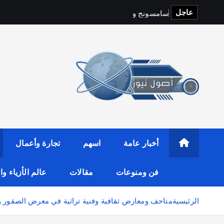
عاجل
س
ا
م
س
و
ن
ج
و
y
f
i
t
o
p
S
أخبار عامة
اسهم
تجارة وأعمال
فن ومنوعات
مقالات
عالم الأزياء و
الرئيسية
متاحف ومعارض ثقافية وفنية تراثية في معرض الصقور والص