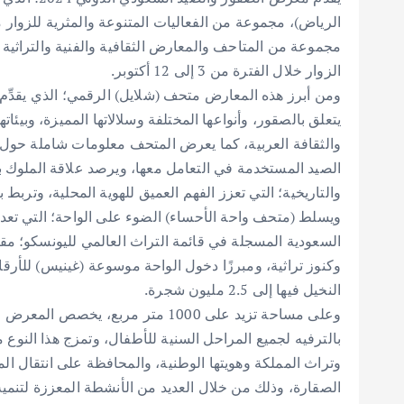
الرياض)، مجموعة من الفعاليات المتنوعة والمثرية للزوار
مجموعة من المتاحف والمعارض الثقافية والفنية والتراثية وا
الزوار خلال الفترة من 3 إلى 12 أكتوبر.
ومن أبرز هذه المعارض متحف (شلايل) الرقمي؛ الذي يقدِّم 
يتعلق بالصقور، وأنواعها المختلفة وسلالاتها المميزة، وبيئات
والثقافة العربية، كما يعرض المتحف معلومات شاملة حول م
الصيد المستخدمة في التعامل معها، ويرصد علاقة الملوك بال
والتاريخية؛ التي تعزز الفهم العميق للهوية المحلية، وتربط 
ويسلط (متحف واحة الأحساء) الضوء على الواحة؛ التي تعد 
السعودية المسجلة في قائمة التراث العالمي لليونسكو؛ مقد
وكنوز تراثية، ومبرزًا دخول الواحة موسوعة (غينيس) للأرقا
النخيل فيها إلى 2.5 مليون شجرة.
وعلى مساحة تزيد على 1000 متر مربع
بالترفيه لجميع المراحل السنية للأطفال، وتمزج هذا النوع 
وتراث المملكة وهويتها الوطنية، والمحافظة على انتقال ال
الصقارة، وذلك من خلال العديد من الأنشطة المعززة لتنمي