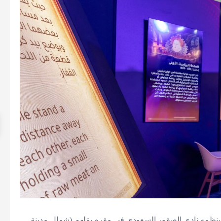
 الصقور والصيد السعودي الدولي 2024؛ الذي ينظمه نادي الصقور السعودي في مقره بمَلهم (شمال مدينة