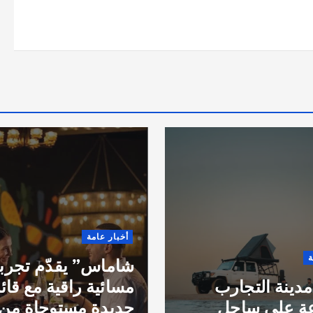
امة
أخبار عامة
” يقدّم تجربة
فراس الحمداني: م
ة راقية مع قائمة
جديدة من العمل
 مستوحاة من
الاقتصادي وتعزيز