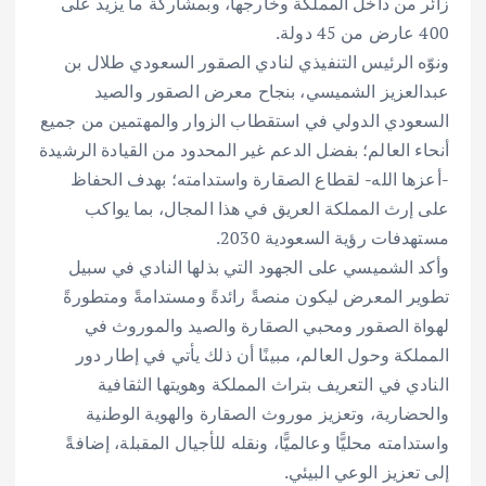
زائر من داخل المملكة وخارجها، وبمشاركة ما يزيد على
400 عارض من 45 دولة.
ونوّه الرئيس التنفيذي لنادي الصقور السعودي طلال بن
عبدالعزيز الشميسي، بنجاح معرض الصقور والصيد
السعودي الدولي في استقطاب الزوار والمهتمين من جميع
أنحاء العالم؛ بفضل الدعم غير المحدود من القيادة الرشيدة
-أعزها الله- لقطاع الصقارة واستدامته؛ بهدف الحفاظ
على إرث المملكة العريق في هذا المجال، بما يواكب
مستهدفات رؤية السعودية 2030.
وأكد الشميسي على الجهود التي بذلها النادي في سبيل
تطوير المعرض ليكون منصةً رائدةً ومستدامةً ومتطورةً
لهواة الصقور ومحبي الصقارة والصيد والموروث في
المملكة وحول العالم، مبينًا أن ذلك يأتي في إطار دور
النادي في التعريف بتراث المملكة وهويتها الثقافية
والحضارية، وتعزيز موروث الصقارة والهوية الوطنية
واستدامته محليًّا وعالميًّا، ونقله للأجيال المقبلة، إضافةً
إلى تعزيز الوعي البيئي.