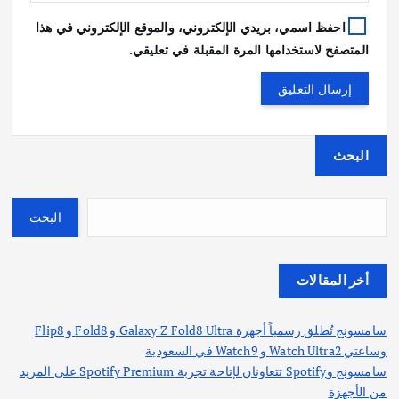
احفظ اسمي، بريدي الإلكتروني، والموقع الإلكتروني في هذا
المتصفح لاستخدامها المرة المقبلة في تعليقي.
البحث
البحث
أخر المقالات
سامسونج تُطلق رسمياً أجهزة Galaxy Z Fold8 Ultra و Fold8 و Flip8
وساعتي Watch Ultra2 و Watch9 في السعودية
سامسونج وSpotify تتعاونان لإتاحة تجربة Spotify Premium على المزيد
من الأجهزة