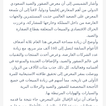
وأشار الشميسي إلى أن معرض الصقور والصيد السعودي
الدولي من أهم المعارض إقليمياً ودولياً، لافتاً إلى أن سُمعة
المعرض على الصعيد العالمي جذبت المستثمرين والجهات
العارضة من داخل المملكة وخارجها للمشاركة، وعززت
الحراك الاقتصادي والمبيعات المتعلقة بقطاع الصقارة
والصيد.
وأوضح أن زيادة مساحة المعرض هذا العام ثلاثة أضعاف
الأعوام السابقة لتصل إلى 160 ألف متر مربع، مع زيادة
عدد الشركات العارضة، وعرض أحدث المنتجات والتقنيات
في عالم الصقور والصيد، والإضافات العديدة والمنوعة في
أقسامه وفعالياته، كل ذلك جذب مئات الآلاف من الزوار،
ووصلت بمقر المعرض إلى تحقيق طاقته الاستيعابية للمرة
الأولى في تاريخه، مما أسهم في زيادة المبيعات في جميع
الأجنحة المخصصة للصقور والصيد والرحلات البرية
والسيارات والهوايات المرتبطة بها.
وأضاف أن تزايد الإقبال على المعرض، جاء نتيجة ما قدمه
من فعاليات متنوعة للكبار والشباب والأطفال من صقاري