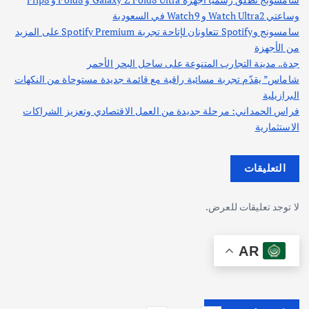
وساعتي Watch Ultra2 و Watch9 في السعودية
سامسونج وSpotify تتعاونان لإتاحة تجربة Spotify Premium على المزيد
من الأجهزة
جدة.. مدينة التجارب المتنوعة على ساحل البحر الأحمر
شاماس” يقدّم تجربة مسائية راقية مع قائمة جديدة مستوحاة من النكهات
البرازيلية
فراس الحمداني: مرحلة جديدة من العمل الاقتصادي وتعزيز الشراكات
الاستثمارية
التعليقات
لا توجد تعليقات للعرض.
AR