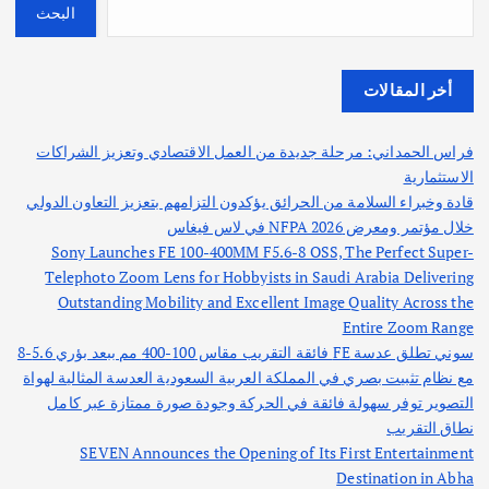
البحث
أخر المقالات
فراس الحمداني: مرحلة جديدة من العمل الاقتصادي وتعزيز الشراكات
الاستثمارية
قادة وخبراء السلامة من الحرائق يؤكدون التزامهم بتعزيز التعاون الدولي
خلال مؤتمر ومعرض NFPA 2026 في لاس فيغاس
Sony Launches FE 100-400MM F5.6-8 OSS, The Perfect Super-
Telephoto Zoom Lens for Hobbyists in Saudi Arabia Delivering
Outstanding Mobility and Excellent Image Quality Across the
Entire Zoom Range
سوني تطلق عدسة FE فائقة التقريب مقاس 100-400 مم ببعد بؤري 5.6-8
مع نظام تثبيت بصري في المملكة العربية السعودية العدسة المثالية لهواة
التصوير توفر سهولة فائقة في الحركة وجودة صورة ممتازة عبر كامل
نطاق التقريب
SEVEN Announces the Opening of Its First Entertainment
Destination in Abha