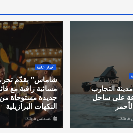
أخبار عامة
ة
شاماس” يقدّم تجرب
مدينة التجارب
مسائية راقية مع قائ
عة على ساحل
جديدة مستوحاة من
لأحمر
النكهات البرازيلية
20
أغسطس 6, 2026