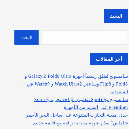
البحث
البحث
أخر المقالات
سامسونج تُطلق رسمياً أجهزة Galaxy Z Fold8 Ultra و
Fold8 و Flip8 وساعتي Watch Ultra2 و Watch9 في
السعودية
سامسونج وSpotify تتعاونان لإتاحة تجربة Spotify
Premium على المزيد من الأجهزة
جدة.. مدينة التجارب المتنوعة على ساحل البحر الأحمر
شاماس” يقدّم تجربة مسائية راقية مع قائمة جديدة