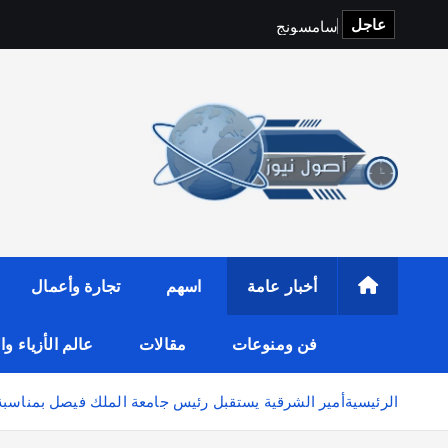
عاجل
س
ا
م
س
و
ن
ج
و
i
t
o
p
S
أخبار عامة
اسهم
تجارة وأعمال
فن ومنوعات
مقالات
عالم الأزياء و
الرئيسية
أمير الشرقية يستقبل رئيس جامعة الملك فيصل بمناسبة 