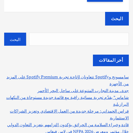
البحث
البحث
أخر المقالات
سامسونج وSpotify تتعاونان لإتاحة تجربة Spotify Premium على المزيد
من الأجهزة
جدة.. مدينة التجارب المتنوعة على ساحل البحر الأحمر
شاماس” يقدّم تجربة مسائية راقية مع قائمة جديدة مستوحاة من النكهات
البرازيلية
فراس الحمداني: مرحلة جديدة من العمل الاقتصادي وتعزيز الشراكات
الاستثمارية
قادة وخبراء السلامة من الحرائق يؤكدون التزامهم بتعزيز التعاون الدولي
خلال مؤتمر ومعرض NFPA 2026 في لاس فيغاس