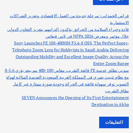
فراس الحمداني: مرحلة جديدة من العمل الاقتصادي وتعزيز الشراكات
الاستثمارية
قادة وخبراء السلامة من الحرائق يؤكدون التزامهم بتعزيز التعاون الدولي
خلال مؤتمر ومعرض NFPA 2026 في لاس فيغاس
Sony Launches FE 100-400MM F5.6-8 OSS, The Perfect Super-
Telephoto Zoom Lens for Hobbyists in Saudi Arabia Delivering
Outstanding Mobility and Excellent Image Quality Across the
Entire Zoom Range
سوني تطلق عدسة FE فائقة التقريب مقاس 100-400 مم ببعد بؤري 5.6-8
مع نظام تثبيت بصري في المملكة العربية السعودية العدسة المثالية لهواة
التصوير توفر سهولة فائقة في الحركة وجودة صورة ممتازة عبر كامل
نطاق التقريب
SEVEN Announces the Opening of Its First Entertainment
Destination in Abha
التعليقات