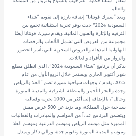
شعار “شتانا حكاية” للترحيب بالسياح والزوار من المملكة
والعالم.
ويعد “سيرك فونتانا” إضافة بارزة إلى تقويم “شتاء
السعودية 2024” حيث يوفر تجربة استثنائية تجمع بين
الترفيه والإثارة والفنون المائية. ويقدم سيرك فونتانا أيضًا
مجموعة من العروض التي تشمل الألعاب والرقصات
البهلوانية المذهلة والعروض السحرية التي تأسر الحضور
والزوار من الأفراد والعائلات.
يذكر أن برنامج “شتاء السعودية 2024″، الذي انطلق مطلع
شهر أكتوبر الجاري ويستمر خلال الربع الأول من عام
2025، يقدم 7 وجهات سياحية مميزة تضم “العلا والرياض
وجدة والبحر الأحمر والمنطقة الشرقية والمدينة المنورة
وحائل”، بالإضافة إلى أكثر من 1000 تجربة وفعالية
سياحية حول المملكة، وما يزيد عن 500 عرض مميز.
ويتضمن البرنامج عدداً من المواسم والمبادرات والفعاليات
المميزة مثل موسم الرياض وموسم الدرعية وموسم العلا
وموسم المدينة المنورة وتقويم جدة، ورالي دكار وميدل