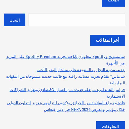
البحث
أخر المقالات
سامسونج وSpotify تتعاونان لإتاحة تجربة Spotify Premium على المزيد
من الأجهزة
جدة.. مدينة التجارب المتنوعة على ساحل البحر الأحمر
شاماس” يقدّم تجربة مسائية راقية مع قائمة جديدة مستوحاة من النكهات
البرازيلية
فراس الحمداني: مرحلة جديدة من العمل الاقتصادي وتعزيز الشراكات
الاستثمارية
قادة وخبراء السلامة من الحرائق يؤكدون التزامهم بتعزيز التعاون الدولي
خلال مؤتمر ومعرض NFPA 2026 في لاس فيغاس
التعليقات