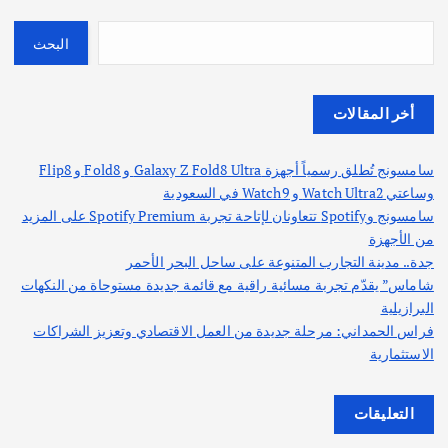
البحث
أخر المقالات
سامسونج تُطلق رسمياً أجهزة Galaxy Z Fold8 Ultra و Fold8 و Flip8
وساعتي Watch Ultra2 و Watch9 في السعودية
سامسونج وSpotify تتعاونان لإتاحة تجربة Spotify Premium على المزيد
من الأجهزة
جدة.. مدينة التجارب المتنوعة على ساحل البحر الأحمر
شاماس” يقدّم تجربة مسائية راقية مع قائمة جديدة مستوحاة من النكهات
البرازيلية
فراس الحمداني: مرحلة جديدة من العمل الاقتصادي وتعزيز الشراكات
الاستثمارية
التعليقات