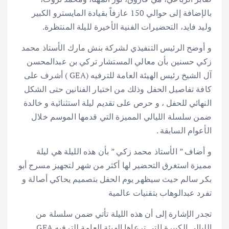
بالإضافة إلى حوالي 150 عازفاً بقيادة المايسترو الكبير
وليد فايد، التحضيرات الفنية الأخيرة لليلة المنتظرة.
و أوضح الرئيس التنفيذي لشركة بنش مارك الأستاذ محمد
زكي حسنين بأن معالي المستشار تركي بن عبدالمحسن
آل الشيخ رئيس الهيئة العامة للترفيه (GEA ) أشرف على
كافة تفاصيل الحفل وذلك من اختيار الفنانين حتى الشكل
النهائي للحفل ، و حرص على تقديم ليلة استثنائية و خالدة
ضمن سلسلة الليالي المميزة التي قدمها الموسم خلال
الأعوام السابقة .
و أضاف ” الأستاذ محمد زكي ” بأن هذه الليلة هي ليلة
مميزة استغرق التحضير لها أكثر من شهر لتجهيز مسرح أبو
بكر سالم حيث سيظهر يوم الحفل بتصميم يحاكي أصالة و
تفرد عبدالوهاب بتقنيات عالمية
تجدر الإشارة إلى أن هذه الليلة تأتي ضمن سلسلة من
الليالي الكبيرة التي ترعاها الهيئة العامة للترفيه GEA