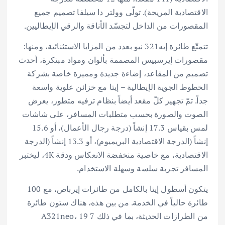
الاقتصادية المريحة). تولّى وولتر دا سيلفا تصميم جميع
المقصورات من الداخل لتجسّد الأناقة والرقي الإيطاليين.
تتمتّع طائرة إيه321 نيو بعدد من المزايا الاستثنائية، ومنها:
مقصورات إيرسبيس المصممة بألوان ومواد مبتكرة، أحدث
تصميم من المقاعد، إضاءة جديدة ومميزة خاصة بشركة
الخطوط الجوية الإيطالية – إيتا مع خزائن علوية واسعة
جداً. تمّ تجهيز كلّ مقعد أيضاً بنظام ترفيه متطور، يعرض
الصوت والصورة بحسب متطلبات المسافر، على شاشات
لمس بقياس 17.3 إنشاً (درجة رجال الأعمال)، أو 15.6
إنشاً (الدرجة الاقتصادية البريميوم)، أو 13.3 إنشاً (الدرجة
الاقتصادية، مع خاصية منخفضة الانعكاس ودقة 4K، ليختبر
المسافر تجربة سلسة وسهلة الاستخدام.
يتكون أسطول إيتا بالكامل من طائرات إيرباص، مع 100
طائرة حالياً في الخدمة. من بين هذه، هناك ستون طائرة
من الطرازات الحديثة، بما في ذلك 7 A321neo، 19