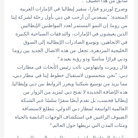
سابق من هذا الصيف”.
وصرح لورنزو فنارا، سفير إيطاليا في الإمارات العربية
المتحدة: “يسعدني أن أرحب في دبي بأول رحلة لشركة إيتا
من روما. إن النمو المستمر لعدد المواطنين الإيطاليين
الذين يعيشون في الإمارات، والتدفقات السياحية الكبيرة
في الاتجاهين، وتوسع الصادرات الإيطالية إلى السوق
الخليجية المزدهرة، تجعل من هذه الاتصال الجديد بين روما
ودبي قرارًا مناسبًا وذو رؤية بعيدة.”
قال روبرت وايتهاوس، نائب رئيس الأبحاث في مطارات
دبي: “نحن متحمسون لاستقبال خطوط إيتا في مطار دبي،
مما يزيد من توسيع شبكتنا ويعزز الروابط بين دبي وإيطاليا.
هذه الإضافة الجديدة لا تفتح دبي لمزيد من الزوار من
إيطاليا فحسب، بل تقدم أيضًا سفرًا سلسًا عبر الشبكة
العالمية الواسعة لمطار دبي الدولي، نتطلع لاستضافة
الضيوف الراغبين في استكشاف الوجهات النابضة بالحياة
ومئات المدن التي نربطها حول العالم.”
ستُشغل الرحلة المباشرة من مطار دبي إلى مطار روما