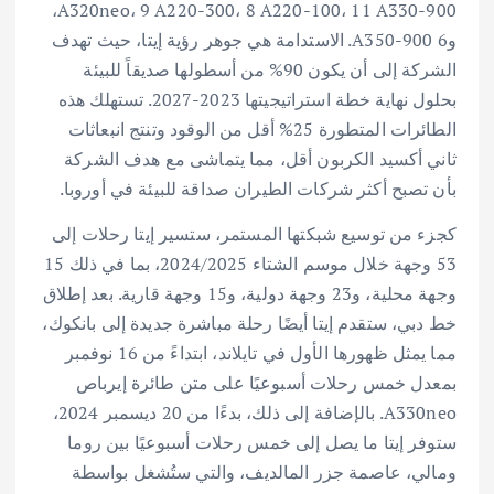
A320neo، 9 A220-300، 8 A220-100، 11 A330-900،
و6 A350-900. الاستدامة هي جوهر رؤية إيتا، حيث تهدف
الشركة إلى أن يكون 90% من أسطولها صديقاً للبيئة
بحلول نهاية خطة استراتيجيتها 2023-2027. تستهلك هذه
الطائرات المتطورة 25% أقل من الوقود وتنتج انبعاثات
ثاني أكسيد الكربون أقل، مما يتماشى مع هدف الشركة
بأن تصبح أكثر شركات الطيران صداقة للبيئة في أوروبا.
كجزء من توسيع شبكتها المستمر، ستسير إيتا رحلات إلى
53 وجهة خلال موسم الشتاء 2024/2025، بما في ذلك 15
وجهة محلية، و23 وجهة دولية، و15 وجهة قارية. بعد إطلاق
خط دبي، ستقدم إيتا أيضًا رحلة مباشرة جديدة إلى بانكوك،
مما يمثل ظهورها الأول في تايلاند، ابتداءً من 16 نوفمبر
بمعدل خمس رحلات أسبوعيًا على متن طائرة إيرباص
A330neo. بالإضافة إلى ذلك، بدءًا من 20 ديسمبر 2024،
ستوفر إيتا ما يصل إلى خمس رحلات أسبوعيًا بين روما
ومالي، عاصمة جزر المالديف، والتي ستُشغل بواسطة