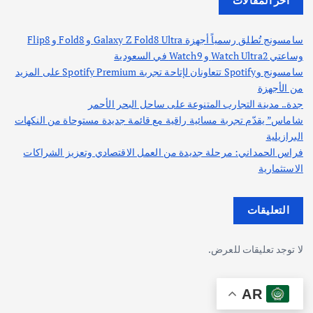
أخر المقالات
سامسونج تُطلق رسمياً أجهزة Galaxy Z Fold8 Ultra و Fold8 و Flip8
وساعتي Watch Ultra2 و Watch9 في السعودية
سامسونج وSpotify تتعاونان لإتاحة تجربة Spotify Premium على المزيد
من الأجهزة
جدة.. مدينة التجارب المتنوعة على ساحل البحر الأحمر
شاماس” يقدّم تجربة مسائية راقية مع قائمة جديدة مستوحاة من النكهات
البرازيلية
فراس الحمداني: مرحلة جديدة من العمل الاقتصادي وتعزيز الشراكات
الاستثمارية
التعليقات
لا توجد تعليقات للعرض.
AR