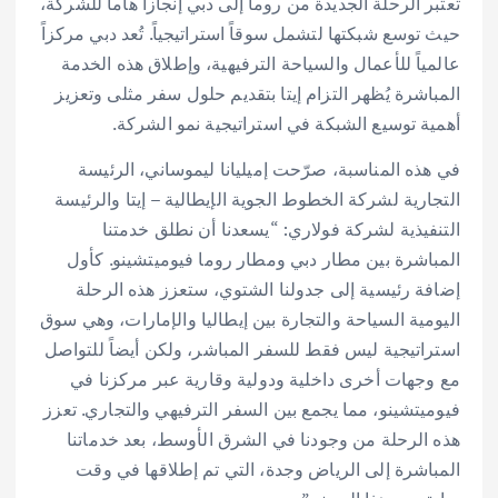
تعتبر الرحلة الجديدة من روما إلى دبي إنجازاً هاماً للشركة،
حيث توسع شبكتها لتشمل سوقاً استراتيجياً. تُعد دبي مركزاً
عالمياً للأعمال والسياحة الترفيهية، وإطلاق هذه الخدمة
المباشرة يُظهر التزام إيتا بتقديم حلول سفر مثلى وتعزيز
أهمية توسيع الشبكة في استراتيجية نمو الشركة.
في هذه المناسبة، صرّحت إميليانا ليموساني، الرئيسة
التجارية لشركة الخطوط الجوية الإيطالية – إيتا والرئيسة
التنفيذية لشركة فولاري: “يسعدنا أن نطلق خدمتنا
المباشرة بين مطار دبي ومطار روما فيوميتشينو. كأول
إضافة رئيسية إلى جدولنا الشتوي، ستعزز هذه الرحلة
اليومية السياحة والتجارة بين إيطاليا والإمارات، وهي سوق
استراتيجية ليس فقط للسفر المباشر، ولكن أيضاً للتواصل
مع وجهات أخرى داخلية ودولية وقارية عبر مركزنا في
فيوميتشينو، مما يجمع بين السفر الترفيهي والتجاري. تعزز
هذه الرحلة من وجودنا في الشرق الأوسط، بعد خدماتنا
المباشرة إلى الرياض وجدة، التي تم إطلاقها في وقت