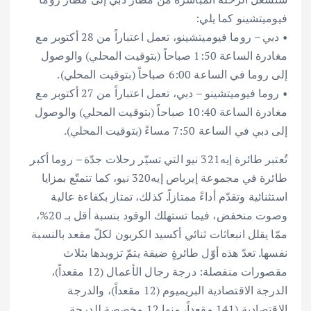
فيوميتشينو كما يلي:
• دبي – روما فيوميتشينو، تعمل اعتباراً من 28 أكتوبر مع
مغادرة الساعة 1:50 صباحاً (بتوقيت المحلي) والوصول
إلى روما في الساعة 6:00 صباحاً (بتوقيت المحلي).
• روما فيوميتشينو – دبي، تعمل اعتباراً من 27 أكتوبر مع
مغادرة الساعة 10:40 صباحاً (بتوقيت المحلي) والوصول
إلى دبي في الساعة 7:50 مساءً (بتوقيت المحلي).
تُعتبر طائرة إيه321 نيو التي تسيّر رحلات جدّة – روما أكبر
طائرة في مجموعة إيرباص إيه320 نيو، كما تتمتّع بمزايا
استثنائية وتقدّم أداءً ممتازاً. كذلك، تمتاز بكفاءة عالية
وصوت منخفض، فيما تستهلك الوقود بنسبة أقل بـ 20%،
ممّا يقلل انبعاثات ثنائي أكسيد الكربون لكلّ مقعد بالنسبة
نفسها. تعدّ هذه أوّل طائرةٍ ضيقة يتمّ تزويدها بثلاث
مقصورات منفصلة: درجة رجال الأعمال (12 مقعداً)،
الدرجة الاقتصادية البريميوم (12 مقعداً)، والدرجة
الاقتصادية (141 مقعداً، منها 12 مخصصة للدرجة