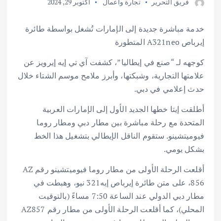
فريق التحرير
تجارة وأعمال
أكتوبر 29, 2024
خدمة مباشرة جديدة إلى الإمارات تُشغل بواسطة طائرة
إيرباص A321neo المتطورة
كوجهه لـ “صنع في إيطاليا”، كشفت آي تي إيه إيرويز عن
علامتها التجارية، وشبكتها، وأبرز ملامح موسم الشتاء خلال
حدث إعلامي في دبي.
أطلقت إيتا خطها الجديد الأول إلى الإمارات العربية
المتحدة مع رحلة مباشرة بين مطار دبي ومطار روما
فيوميتشينو. ستقوم الناقل الإيطالي بتشغيل هذا الخط
بشكل يومي.
أقلعت الرحلة الأولى من مطار روما فيوميتشينو رقم AZ
856، على متن طائرة إيرباص إيه321 نيو، وهبطت في
مطار دبي الدولي عند الساعة 7:50 مساءً (بالتوقيت
المحلي)، كما أقلعت الرحلة الأولى من مطار رقم AZ857