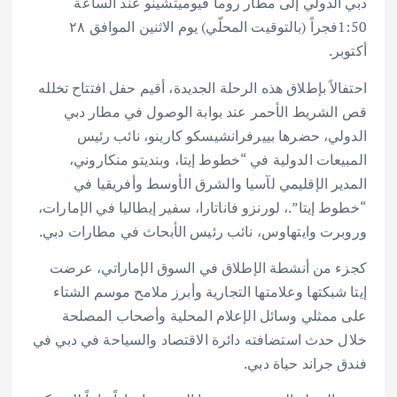
دبي الدولي إلى مطار روما فيوميتشينو عند الساعة
1:50فجراً (بالتوقيت المحلّي) يوم الاثنين الموافق ٢٨
أكتوبر.
احتفالاً بإطلاق هذه الرحلة الجديدة، أقيم حفل افتتاح تخلله
قص الشريط الأحمر عند بوابة الوصول في مطار دبي
الدولي، حضرها بييرفرانشيسكو كارينو، نائب رئيس
المبيعات الدولية في “خطوط إيتا، وبنديتو منكاروني،
المدير الإقليمي لآسيا والشرق الأوسط وأفريقيا في
“خطوط إيتا”.، لورنزو فاناتارا، سفير إيطاليا في الإمارات،
وروبرت وايتهاوس، نائب رئيس الأبحاث في مطارات دبي.
كجزء من أنشطة الإطلاق في السوق الإماراتي، عرضت
إيتا شبكتها وعلامتها التجارية وأبرز ملامح موسم الشتاء
على ممثلي وسائل الإعلام المحلية وأصحاب المصلحة
خلال حدث استضافته دائرة الاقتصاد والسياحة في دبي في
فندق جراند حياة دبي.