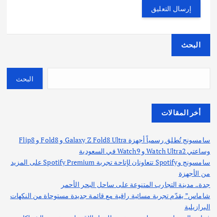
البحث
البحث
أخر المقالات
سامسونج تُطلق رسمياً أجهزة Galaxy Z Fold8 Ultra و Fold8 و Flip8
وساعتي Watch Ultra2 و Watch9 في السعودية
سامسونج وSpotify تتعاونان لإتاحة تجربة Spotify Premium على المزيد
من الأجهزة
جدة.. مدينة التجارب المتنوعة على ساحل البحر الأحمر
شاماس” يقدّم تجربة مسائية راقية مع قائمة جديدة مستوحاة من النكهات
البرازيلية