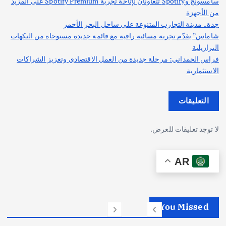
سامسونج وSpotify تتعاونان لإتاحة تجربة Spotify Premium على المزيد
من الأجهزة
جدة.. مدينة التجارب المتنوعة على ساحل البحر الأحمر
شاماس” يقدّم تجربة مسائية راقية مع قائمة جديدة مستوحاة من النكهات
البرازيلية
فراس الحمداني: مرحلة جديدة من العمل الاقتصادي وتعزيز الشراكات
الاستثمارية
التعليقات
لا توجد تعليقات للعرض.
AR
You Missed