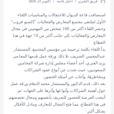
فريق التحرير
أخبار عامة
أكتوبر 31, 2024
استضافت قاعة الديوان للاحتفالات والمناسبات اللقاء
الأول لملتقى مجتمع المعارض والفعاليات “إكسبو قروب”
وحضر اللقاء أكثر من 100 شخص من المهتمين في مجال
المعارض والفعاليات، إلى جانب أكثر من 70 جهة في هذا
القطاع.
بدأ اللقاء بكلمة ترحيبية من مؤسس المجتمع، المستشار
عبدالمحسن الشريف. تلا ذلك ورقة عمل قدمها المحامي
يزيد العنزي، أحد أعضاء مجلس إدارة شركة المحامين
السعوديين، حيث تحدث عن أنواع عقود الشراكات
ومخاطرها، وأجاب عن أسئلة الحضور.
بعد ذلك، قدم الدكتور والمستشار محمد الدهام ورقة عمل
حول أهمية الشراكات وأنواعها وأثرها على الجهات. ثم
أتيحت الفرصة للحضور للتعريف بأنفسهم ومجال تخصصهم
في هذا القطاع، مما فتح المجال للتعارف وتبادل الأفكار
بشكل أكبر.