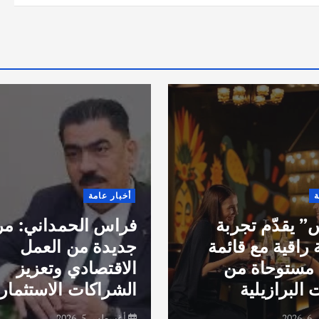
ة
أخبار عامة
 يقدّم تجربة
فراس الحمداني: مر
 راقية مع قائمة
جديدة من العمل
مستوحاة من
الاقتصادي وتعزيز
 البرازيلية
الشراكات الاستثماري
20
أغسطس 5, 2026