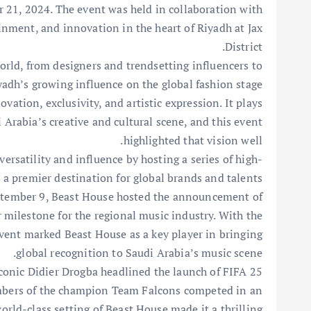
 21, 2024. The event was held in collaboration with
inment, and innovation in the heart of Riyadh at Jax
District.
world, from designers and trendsetting influencers to
adh’s growing influence on the global fashion stage.
ation, exclusivity, and artistic expression. It plays
i Arabia’s creative and cultural scene, and this event
highlighted that vision well.
rsatility and influence by hosting a series of high-
s a premier destination for global brands and talents:
ptember 9, Beast House hosted the announcement of
 milestone for the regional music industry. With the
event marked Beast House as a key player in bringing
global recognition to Saudi Arabia’s music scene.
conic Didier Drogba headlined the launch of FIFA 25
mbers of the champion Team Falcons competed in an
rld-class setting of Beast House made it a thrilling