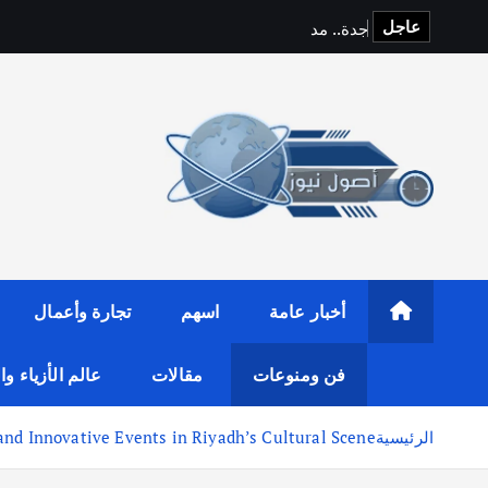
عاجل
ج
د
ة
.
.
م
د
ي
ن
ة
ا
ل
أخبار عامة
اسهم
تجارة وأعمال
فن ومنوعات
مقالات
عالم الأزياء و
الرئيسية
and Innovative Events in Riyadh’s Cultural Scene