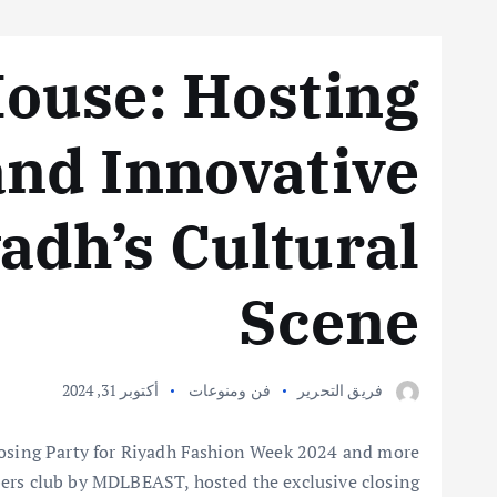
ouse: Hosting
and Innovative
adh’s Cultural
Scene
فريق التحرير
فن ومنوعات
أكتوبر 31, 2024
losing Party for Riyadh Fashion Week 2024 and more
bers club by MDLBEAST, hosted the exclusive closing