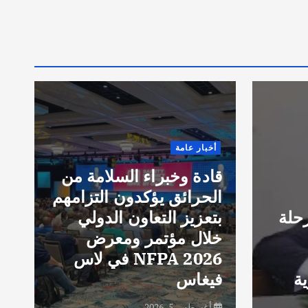
E
8
t
o
r
أخبار عامة
i
قادة وخبراء السلامة من
g
الحرائق يؤكدون التزامهم
g
حلة
بتعزيز التعاون الدولي
d
خلال مؤتمر ومعرض
e
NFPA 2026 في لاس
e
ة
فيغاس
e
أغسطس 5, 2026