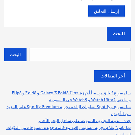
البحث
البحث
أخر المقالات
سامسونج تُطلق رسمياً أجهزة Galaxy Z Fold8 Ultra و Fold8 و Flip8
وساعتي Watch Ultra2 و Watch9 في السعودية
سامسونج وSpotify تتعاونان لإتاحة تجربة Spotify Premium على المزيد
من الأجهزة
جدة.. مدينة التجارب المتنوعة على ساحل البحر الأحمر
شاماس” يقدّم تجربة مسائية راقية مع قائمة جديدة مستوحاة من النكهات
البرازيلية