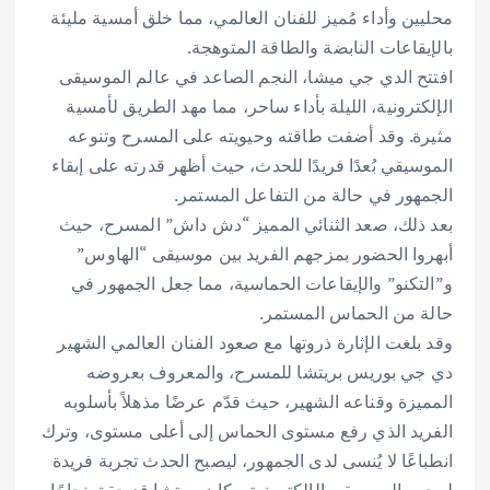
محليين وأداء مُميز للفنان العالمي، مما خلق أمسية مليئة
بالإيقاعات النابضة والطاقة المتوهجة.
افتتح الدي جي ميشا، النجم الصاعد في عالم الموسيقى
الإلكترونية، الليلة بأداء ساحر، مما مهد الطريق لأمسية
مثيرة. وقد أضفت طاقته وحيويته على المسرح وتنوعه
الموسيقي بُعدًا فريدًا للحدث، حيث أظهر قدرته على إبقاء
الجمهور في حالة من التفاعل المستمر.
بعد ذلك، صعد الثنائي المميز “دش داش” المسرح، حيث
أبهروا الحضور بمزجهم الفريد بين موسيقى “الهاوس”
و”التكنو” والإيقاعات الحماسية، مما جعل الجمهور في
حالة من الحماس المستمر.
وقد بلغت الإثارة ذروتها مع صعود الفنان العالمي الشهير
دي جي بوريس بريتشا للمسرح، والمعروف بعروضه
المميزة وقناعه الشهير، حيث قدّم عرضًا مذهلاً بأسلوبه
الفريد الذي رفع مستوى الحماس إلى أعلى مستوى، وترك
انطباعًا لا يُنسى لدى الجمهور، ليصبح الحدث تجربة فريدة
لمحبي الموسيقى الإلكترونية. وكان بريتشا قد حقق نجاحًا