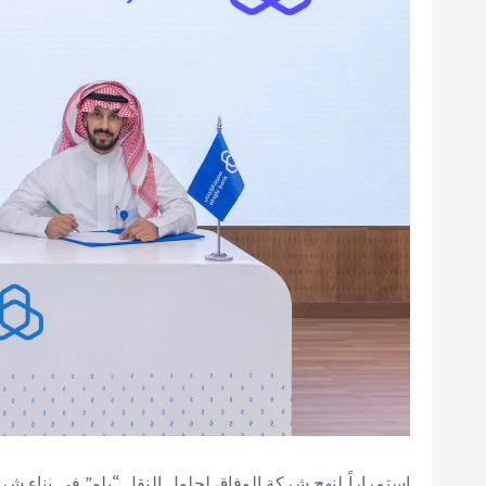
استمراراً لنهج شركة الوفاق لحلول النقل “يلو” في بناء ش