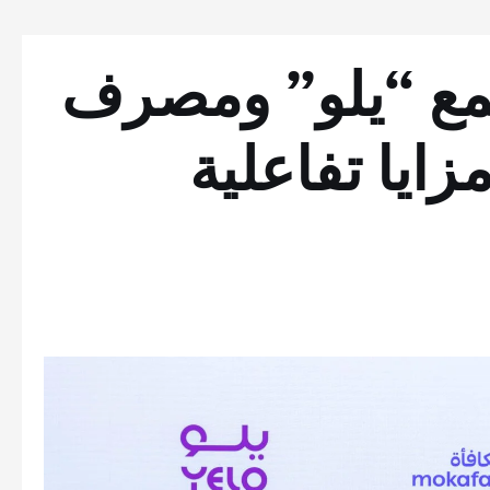
جمع “يلو” ومصرف
ايا تفاعلية