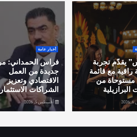
ة
أخبار عامة
 يقدّم تجربة
فراس الحمداني: مر
 راقية مع قائمة
جديدة من العمل
مستوحاة من
الاقتصادي وتعزيز
 البرازيلية
الشراكات الاستثماري
20
أغسطس 5, 2026