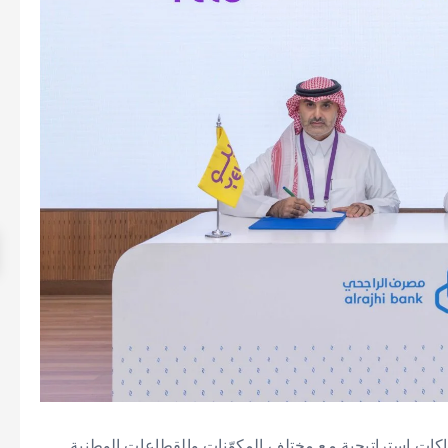
راكات إستراتيجية مع مختلف المكوّنات والقطاعات الوطنية