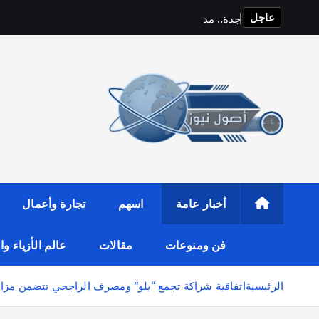
عاجل
ج
د
ة
.
.
م
د
ي
ن
ة
ا
ل
ت
أخبار عامة
اسهم
تجارة وأعمال
فن ومنوعات
مقالات
عالم الأزياء و
الرئيسية
اتفاقية شراكة تجمع “يلو” ومصرف الراجحي تتضمن مزايا 