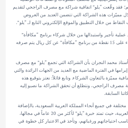
م؛ فقد وقّعت “يلو” اتفاقية شراكة مع مصرف الراجحي لتقديم
ال مميّزات هذه الشراكة التي تتضمن العديد من العروض
لنقاط من خلال التطبيق والموقع الإلكتروني التابع لـ “يلو”.
 عملية تأجير واستبدالها من خلال شركاء برنامج “مكافأة”
الذي يقدّمه مصرف الراجحي لعملائه، حيث سيحصل العملاء على 15 نقطة من برنامج “مكافأة” عن كل ريال يتم صرفه
أستاذ محمد النجران بأن الشراكة التي تجمع “يلو” مع مصرف
إبرامها في الفترة الماضية مع العديد من الجهات الرائدة والتي
 مميّزة بالتعاون الشركاء. وتابع قائلاً: نعتز بتوقيع هذه
ة مصرف الراجحي، ونتطلع أن تحقق الشراكة ما نصبو إليه
تنا السابقة.
ً تغطي مدن ومطارات مختلفة في جميع أنحاء المملكة العربية السعودية، بالإضافة
إلى تواجدها في الإمارات العربية المتحدة وجمهورية مصر العربية، حيث تمتد خبرة “يلو” لأكثر من 20 عاماً في مجالها،
اسب احتياجاتهم ورغباتهم، وتأخذ في الاعتبار كل خطوة في