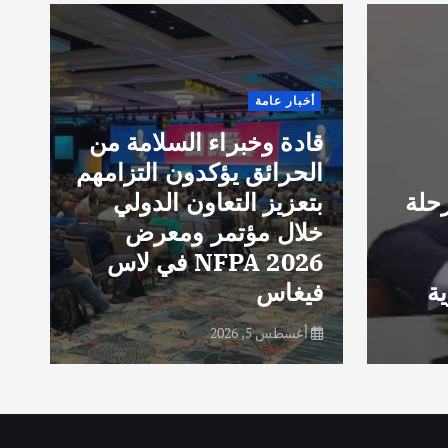
t
o
r
أخبار عامة
i
قادة وخبراء السلامة من
g
الحرائق يؤكدون التزامهم
g
حلة
بتعزيز التعاون الدولي
d
خلال مؤتمر ومعرض
e
NFPA 2026 في لاس
e
ة
فيغاس
e
أغسطس 5, 2026