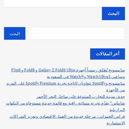
البحث
البحث
أخر المقالات
سامسونج تُطلق رسمياً أجهزة Galaxy Z Fold8 Ultra و Fold8 و Flip8
وساعتي Watch Ultra2 و Watch9 في السعودية
سامسونج وSpotify تتعاونان لإتاحة تجربة Spotify Premium على المزيد
من الأجهزة
جدة.. مدينة التجارب المتنوعة على ساحل البحر الأحمر
شاماس” يقدّم تجربة مسائية راقية مع قائمة جديدة مستوحاة من النكهات
البرازيلية
فراس الحمداني: مرحلة جديدة من العمل الاقتصادي وتعزيز الشراكات
الاستثمارية