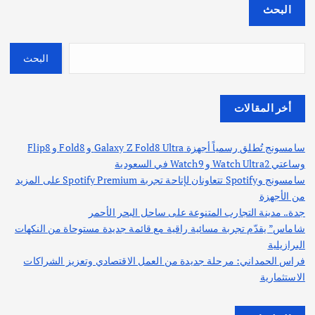
البحث
البحث
أخر المقالات
سامسونج تُطلق رسمياً أجهزة Galaxy Z Fold8 Ultra و Fold8 و Flip8
وساعتي Watch Ultra2 و Watch9 في السعودية
سامسونج وSpotify تتعاونان لإتاحة تجربة Spotify Premium على المزيد
من الأجهزة
جدة.. مدينة التجارب المتنوعة على ساحل البحر الأحمر
شاماس” يقدّم تجربة مسائية راقية مع قائمة جديدة مستوحاة من النكهات
البرازيلية
فراس الحمداني: مرحلة جديدة من العمل الاقتصادي وتعزيز الشراكات
الاستثمارية