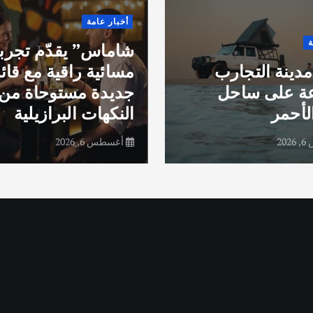
أخبار عامة
ة
شاماس” يقدّم تجرب
مدينة التجارب
مسائية راقية مع قائ
عة على ساحل
جديدة مستوحاة من
لأحمر
النكهات البرازيلية
20
أغسطس 6, 2026