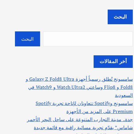
البحث
البحث
أخر المقالات
سامسونج تُطلق رسمياً أجهزة Galaxy Z Fold8 Ultra و
Fold8 و Flip8 وساعتي Watch Ultra2 و Watch9 في
السعودية
سامسونج وSpotify تتعاونان لإتاحة تجربة Spotify
Premium على المزيد من الأجهزة
جدة.. مدينة التجارب المتنوعة على ساحل البحر الأحمر
شاماس” يقدّم تجربة مسائية راقية مع قائمة جديدة