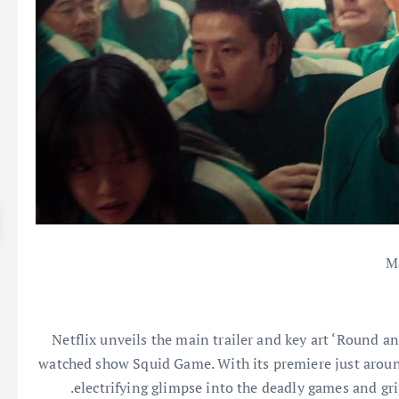
M
Netflix unveils the main trailer and key art ‘Round a
watched show Squid Game. With its premiere just around
electrifying glimpse into the deadly games and gr