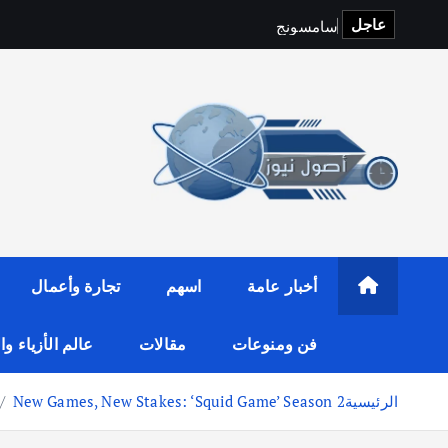
عاجل
س
ا
م
س
و
ن
ج
و
f
i
t
o
p
S
أخبار عامة
اسهم
تجارة وأعمال
فن ومنوعات
مقالات
عالم الأزياء و
الرئيسية
New Games, New Stakes: ‘Squid Game’ Season 2