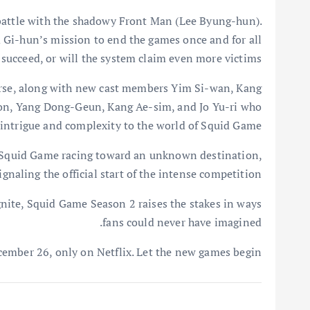
 battle with the shadowy Front Man (Lee Byung-hun).
 Gi-hun’s mission to end the games once and for all
e succeed, or will the system claim even more victims?
verse, along with new cast members Yim Si-wan, Kang
on, Yang Dong-Geun, Kang Ae-sim, and Jo Yu-ri who
 intrigue and complexity to the world of Squid Game.
of Squid Game racing toward an unknown destination,
gnaling the official start of the intense competition.
ignite, Squid Game Season 2 raises the stakes in ways
fans could never have imagined.
ember 26, only on Netflix. Let the new games begin.