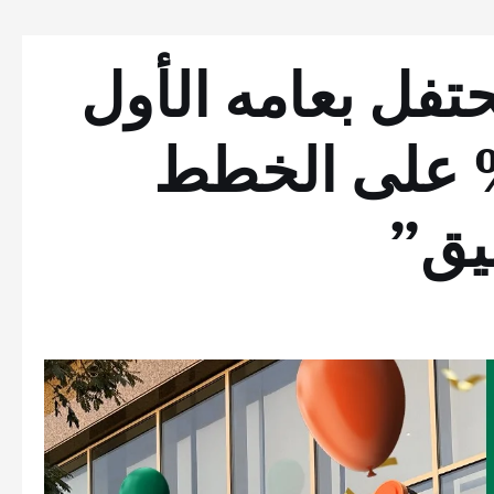
ج – BINGE يحتفل بعامه الأول
دم خصم 30% على الخطط
يق”