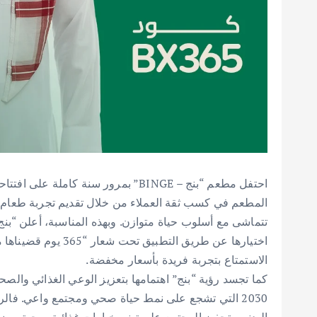
احتفل مطعم “بنج – BINGE” بمرور سنة ك
المطعم في كسب ثقة العملاء من خلال تقديم تجربة طعام ف
الاستمتاع بتجربة فريدة بأسعار مخفضة.
كما تجسد رؤية “بنج” اهتمامها بتعزيز الوعي الغذائي والصحة
2030 التي تشجع على نمط حياة صحي ومجتمع واعي. فال
البدني وتحفيز المجتمع على تبني خيارات غذائية صحية. وضم