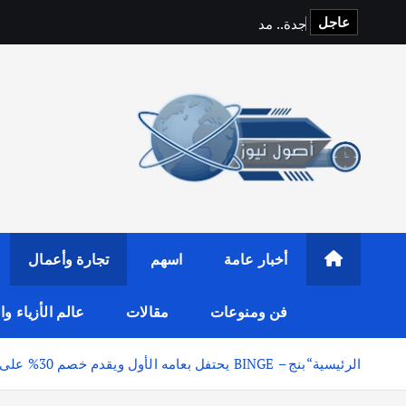
عاجل
ج
د
ة
.
.
م
د
ي
ن
ة
ا
ل
ت
ج
أخبار عامة
اسهم
تجارة وأعمال
فن ومنوعات
مقالات
عالم الأزياء و
الرئيسية
“بنج – BINGE يحتفل بعامه الأول ويقدم خصم 30% على الخطط الصحية عبر التطبيق”