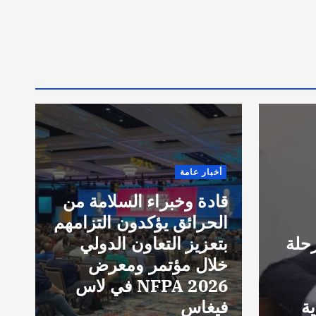
E
8
t
o
r
أخبار عامة
i
قادة وخبراء السلامة من
g
الحرائق يؤكدون التزامهم
g
حلة
بتعزيز التعاون الدولي
d
خلال مؤتمر ومعرض
e
NFPA 2026 في لاس
e
ة
فيغاس
e