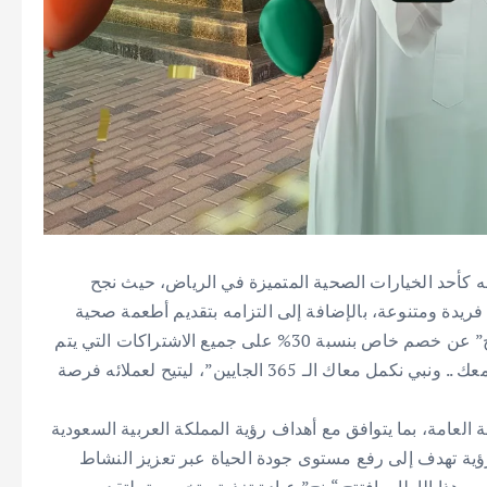
املة على افتتاحه كأحد الخيارات الصحية المتميزة في الرياض، حيث نجح
ريدة ومتنوعة، بالإضافة إلى التزامه بتقديم أطعمة صحية
تتماشى مع أسلوب حياة متوازن. وبهذه المناسبة، أعلن “بنج” عن خصم خاص بنسبة 30% على جميع الاشتراكات التي يتم
اختيارها عن طريق التطبيق تحت شعار “365 يوم قضيناها معك .. ونبي نكمل معاك الـ 365 الجايين”، ليتيح لعملائه فرصة
 العامة، بما يتوافق مع أهداف رؤية المملكة العربية السعودية
رؤية تهدف إلى رفع مستوى جودة الحياة عبر تعزيز النشاط
ن هذا الإطار، افتتح “بنج” عيادة تغذية متخصصة، لتقديم