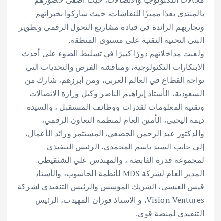
مجالات التكنولوجيا والاتصالات، حيث أضفى حضورهم
بالمنتدى بعدًا مميزًا للنقاشات، حيث شاركوا بخبراتهم
وتجاربهم الرائدة في قيادة مشاريع التحول الرقمي وتطوير
البنى التحتية التقنية على مستوى المنطقة.
ولعبت مداخلاتهم دورًا كبيرًا في تسليط الضوء على أحدث
الابتكارات التكنولوجية، ومناقشة الفرص والتحديات التي
تواجه القطاع في العالم العربي، ومن أبرزهم، شارك من
السعودية، الأستاذ إبراهيم الناصر وكيل وزارة الاتصالات
وتقنية المعلومات لقدرات ووظائف المستقبل ، والسيدة
ديمة اليحيى، الأمين العام لمنظمة التعاون الرقمي،
والدكتور عبد الرحمن الجضعي، المستثمر ورائد الأعمال،
إلى جانب السيد باسم المحمدي، الرئيس التنفيذي
لمجموعة قدرة القابضة ، والمهندس علي الشنقيطي،
المدير العام لشركة MDS لأنظمة الحاسوب، والأستاذ
قيس العيسى، الشريك المؤسس والرئيس التنفيذي لشركة
Vision Ventures، و الاستاذ فوزان المهيدب، الرئيس
التنفيذي لمنصة قوى.