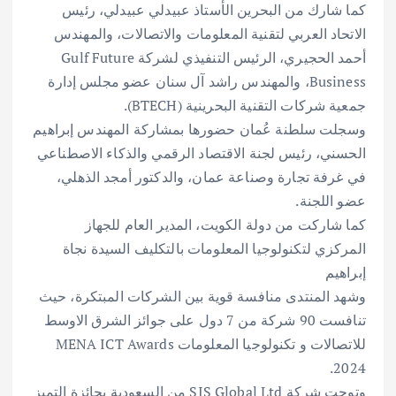
كما شارك من البحرين الأستاذ عبيدلي عبيدلي، رئيس
الاتحاد العربي لتقنية المعلومات والاتصالات، والمهندس
أحمد الحجيري، الرئيس التنفيذي لشركة Gulf Future
Business، والمهندس راشد آل سنان عضو مجلس إدارة
جمعية شركات التقنية البحرينية (BTECH).
وسجلت سلطنة عُمان حضورها بمشاركة المهندس إبراهيم
الحسني، رئيس لجنة الاقتصاد الرقمي والذكاء الاصطناعي
في غرفة تجارة وصناعة عمان، والدكتور أمجد الذهلي،
عضو اللجنة.
كما شاركت من دولة الكويت، المدير العام للجهاز
المركزي لتكنولوجيا المعلومات بالتكليف السيدة نجاة
إبراهيم
وشهد المنتدى منافسة قوية بين الشركات المبتكرة، حيث
تنافست 90 شركة من 7 دول على جوائز الشرق الاوسط
للاتصالات و تكنولوجيا المعلومات MENA ICT Awards
2024.
وتوجت شركة SIS Global Ltd من السعودية بجائزة التميز